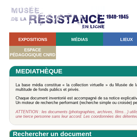
EXPOSITIONS
MÉDIAS
LIEUX
ESPACE
PÉDAGOGIQUE CNRD
MEDIATHÈQUE
La base média constitue « la collection virtuelle » du Musée de 
multitude de fonds publics et privés.
Chaque document inventorié est accompagné de sa notice explicati
Un moteur de recherche performant (recherche simple ou croisée) perm
ATTENTION : les documents (photographies, archives, films...) utilisé
une tierce personne sans leur accord. Les coordonnées des détent
Rechercher un document