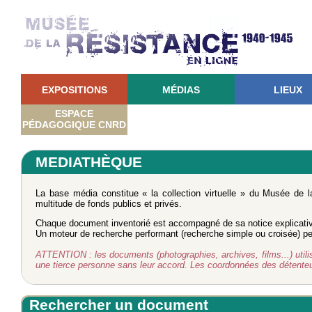
EXPOSITIONS
MÉDIAS
LIEUX
ESPACE
PÉDAGOGIQUE CNRD
MEDIATHÈQUE
La base média constitue « la collection virtuelle » du Musée de 
multitude de fonds publics et privés.
Chaque document inventorié est accompagné de sa notice explicati
Un moteur de recherche performant (recherche simple ou croisée) perm
ATTENTION : les documents (photographies, archives, films...) utilisé
une tierce personne sans leur accord. Les coordonnées des détent
Rechercher un document