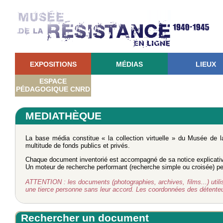
EXPOSITIONS
MÉDIAS
LIEUX
ESPACE
PÉDAGOGIQUE CNRD
MEDIATHÈQUE
La base média constitue « la collection virtuelle » du Musée de 
multitude de fonds publics et privés.
Chaque document inventorié est accompagné de sa notice explicati
Un moteur de recherche performant (recherche simple ou croisée) perm
ATTENTION : les documents (photographies, archives, films...) utilisé
une tierce personne sans leur accord. Les coordonnées des détent
Rechercher un document