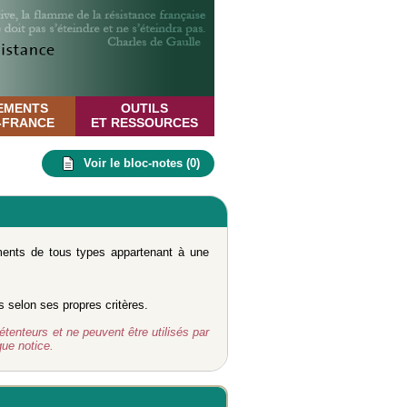
EMENTS
OUTILS
E-FRANCE
ET RESSOURCES
Voir le bloc-notes (
0
)
uments de tous types appartenant à une
s selon ses propres critères.
étenteurs et ne peuvent être utilisés par
ue notice.