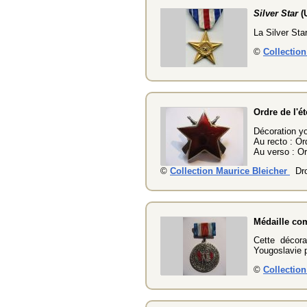
Silver Star
(
La Silver Sta
©
Collectio
Ordre de l'é
Décoration yo
Au recto : Or
Au verso : Or
©
Collection Maurice Bleicher
Dro
Médaille com
Cette décora
Yougoslavie 
©
Collectio