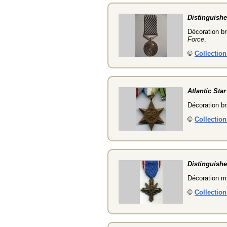
Distinguishe
Décoration br
Force
.
©
Collectio
Atlantic Star
Décoration br
©
Collectio
Distinguishe
Décoration mi
©
Collectio