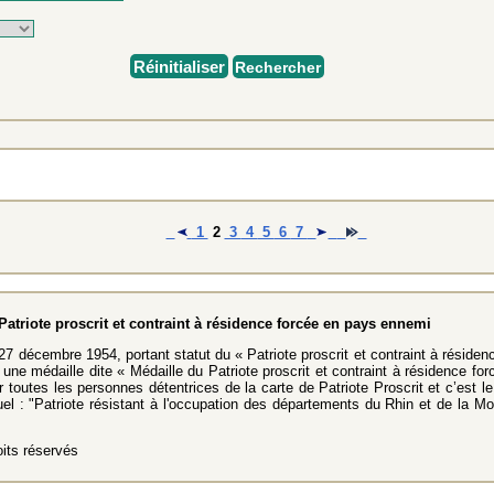
Réinitialiser
Rechercher
1
2
3
4
5
6
7
Patriote proscrit et contraint à résidence forcée en pays ennemi
27 décembre 1954, portant statut du « Patriote proscrit et contraint à résiden
, une médaille dite « Médaille du Patriote proscrit et contraint à résidence f
r toutes les personnes détentrices de la carte de Patriote Proscrit et c’est l
l : "Patriote résistant à l'occupation des départements du Rhin et de la Mo
its réservés