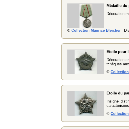
Médaille du 
Décoration mi
©
Collection Maurice Bleicher
Dro
Etoile pour 
Décoration cr
tchèques aux
©
Collectio
Etoile du pa
Insigne dist
caractérisées
©
Collectio