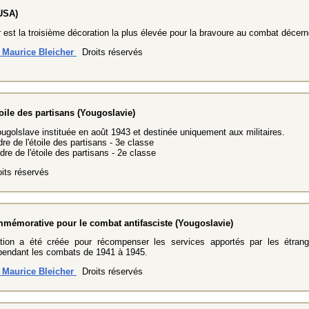
USA)
r est la troisième décoration la plus élevée pour la bravoure au combat décer
n Maurice Bleicher
Droits réservés
toile des partisans (Yougoslavie)
ugolslave instituée en août 1943 et destinée uniquement aux militaires.
dre de l'étoile des partisans - 3e classe
dre de l'étoile des partisans - 2e classe
its réservés
mémorative pour le combat antifasciste (Yougoslavie)
tion a été créée pour récompenser les services apportés par les étran
pendant les combats de 1941 à 1945.
n Maurice Bleicher
Droits réservés