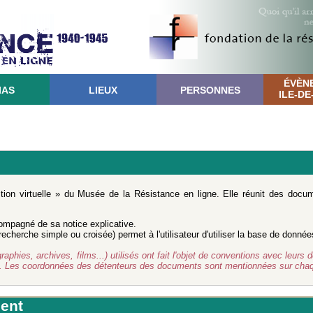
ÉVÈN
IAS
LIEUX
PERSONNES
ILE-D
ction virtuelle » du Musée de la Résistance en ligne. Elle réunit des doc
mpagné de sa notice explicative.
cherche simple ou croisée) permet à l'utilisateur d'utiliser la base de donnée
ies, archives, films...) utilisés ont fait l'objet de conventions avec leurs d
d. Les coordonnées des détenteurs des documents sont mentionnées sur chaq
ent