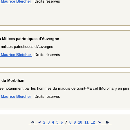
n Maurice Bleicher
Droits réservés
 Milices patriotiques d'Auvergne
milices patriotiques d'Auvergne
n Maurice Bleicher
Droits réservés
I du Morbihan
lisé notamment par les hommes du maquis de Saint-Marcel (Morbihan) en juin
n Maurice Bleicher
Droits réservés
2
3
4
5
6
7
8
9
10
11
12