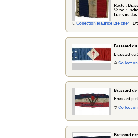
Recto : Bras
Verso : Invit
brassard des
©
Collection Maurice Bleicher
Dro
Brassard d
Brassard du S
©
Collectio
Brassard de 
Brassard port
©
Collectio
Brassard de