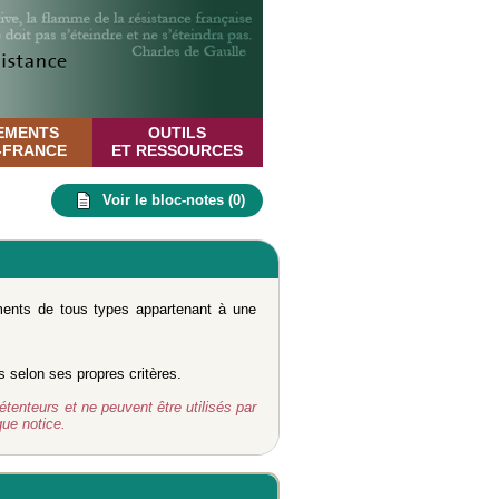
EMENTS
OUTILS
E-FRANCE
ET RESSOURCES
Voir le bloc-notes (
0
)
uments de tous types appartenant à une
s selon ses propres critères.
étenteurs et ne peuvent être utilisés par
ue notice.