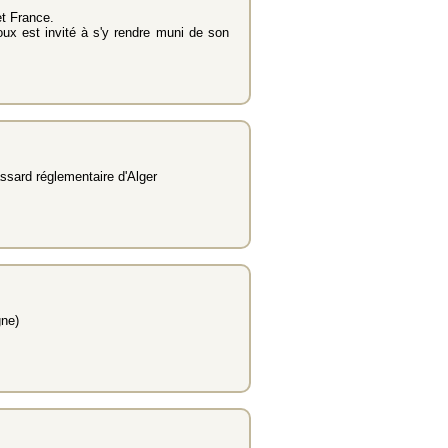
t France.
oux est invité à s'y rendre muni de son
ssard réglementaire d'Alger
gne)