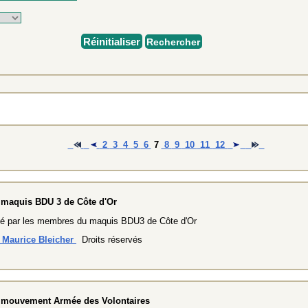
Réinitialiser
Rechercher
2
3
4
5
6
7
8
9
10
11
12
 maquis BDU 3 de Côte d'Or
té par les membres du maquis BDU3 de Côte d'Or
n Maurice Bleicher
Droits réservés
 mouvement Armée des Volontaires