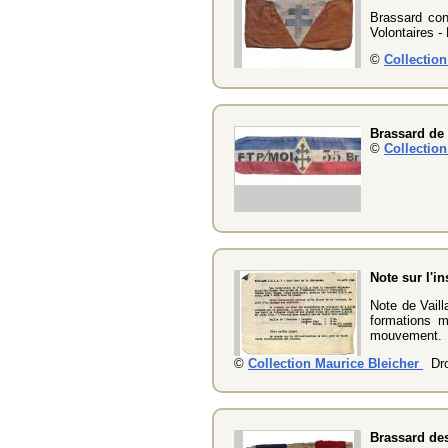
Brassard co
Volontaires -
©
Collectio
Brassard de
©
Collectio
Note sur l'
Note de Vail
formations m
mouvement.
©
Collection Maurice Bleicher
Dro
Brassard des