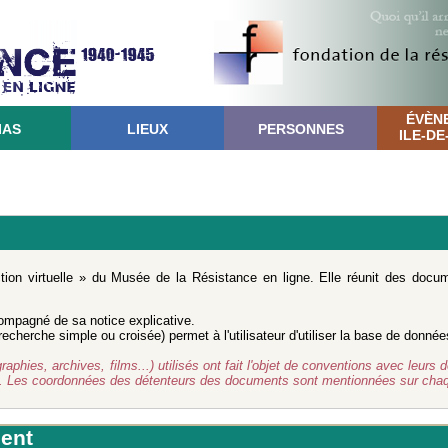
ÉVÈN
IAS
LIEUX
PERSONNES
ILE-D
ction virtuelle » du Musée de la Résistance en ligne. Elle réunit des doc
mpagné de sa notice explicative.
cherche simple ou croisée) permet à l'utilisateur d'utiliser la base de donnée
ies, archives, films...) utilisés ont fait l'objet de conventions avec leurs d
d. Les coordonnées des détenteurs des documents sont mentionnées sur chaq
ent