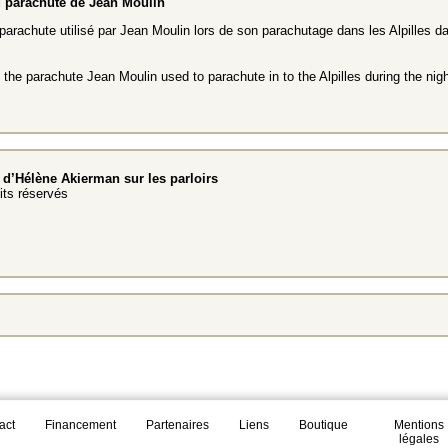
 parachute de Jean Moulin
arachute utilisé par Jean Moulin lors de son parachutage dans les Alpilles da
 the parachute Jean Moulin used to parachute in to the Alpilles during the nig
d’Hélène Akierman sur les parloirs
ts réservés
act
Financement
Partenaires
Liens
Boutique
Mentions
légales