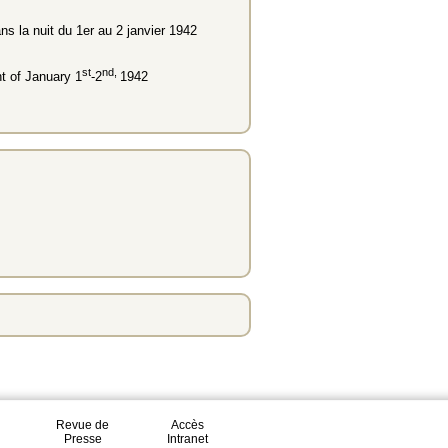
ns la nuit du 1er au 2 janvier 1942
st
nd,
ht of January 1
-2
1942
Revue de
Accès
Presse
Intranet