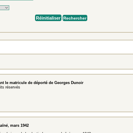
Réinitialiser
Rechercher
nt le matricule de déporté de Georges Dunoir
ts réservés
aîné
, mars 1942