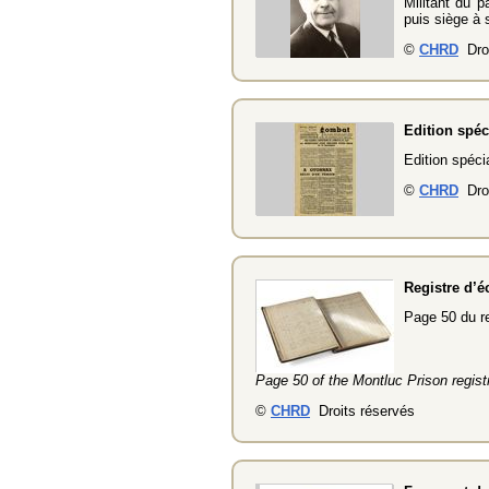
Militant du p
puis siège à 
©
CHRD
Droi
Edition spéc
Edition spéci
©
CHRD
Droi
Registre d’é
Page 50 du re
Page 50 of the Montluc Prison regist
©
CHRD
Droits réservés