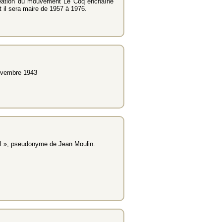
a création du mouvement Le Coq enchaîné
t il sera maire de 1957 à 1976.
novembre 1943
rtel », pseudonyme de Jean Moulin.