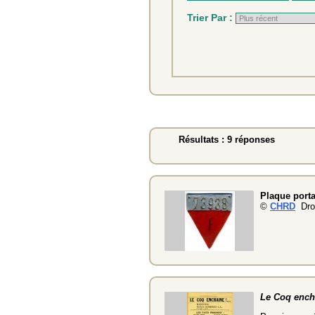
Trier Par :
Résultats : 9 réponses
Plaque porta
©
CHRD
Droi
Le Coq ench