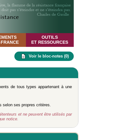
EMENTS
OUTILS
E-FRANCE
ET RESSOURCES
Voir le bloc-notes (
0
)
uments de tous types appartenant à une
s selon ses propres critères.
étenteurs et ne peuvent être utilisés par
ue notice.