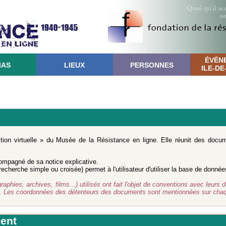
ÉVÈN
IAS
LIEUX
PERSONNES
ILE-D
ction virtuelle » du Musée de la Résistance en ligne. Elle réunit des doc
mpagné de sa notice explicative.
cherche simple ou croisée) permet à l'utilisateur d'utiliser la base de donnée
ies, archives, films...) utilisés ont fait l'objet de conventions avec leurs d
d. Les coordonnées des détenteurs des documents sont mentionnées sur chaq
ent