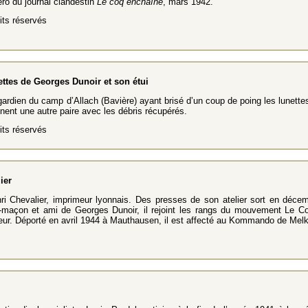
ro du journal clandestin
Le coq enchaîné
, mars 1942.
ts réservés
ettes de Georges Dunoir et son étui
ardien du camp d’Allach (Bavière) ayant brisé d’un coup de poing les lunett
nent une autre paire avec les débris récupérés.
ts réservés
ier
nri Chevalier, imprimeur lyonnais.
Des presses de son atelier sort en déce
-maçon et ami de Georges Dunoir, il rejoint les rangs du mouvement Le C
eur. Déporté en avril 1944 à Mauthausen, il est affecté au Kommando de Melk, 
l