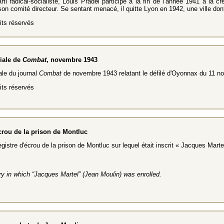
arti radical-socialiste, Louis Pradel participe à la fin de l’année 1941 à l
son comité directeur. Se sentant menacé, il quitte Lyon en 1942, une ville don
ts réservés
iale de
Combat
, novembre 1943
ale du journal
Combat
de novembre 1943 relatant le défilé d'Oyonnax du 11 
ts réservés
crou de la prison de Montluc
gistre d'écrou de la prison de Montluc sur lequel était inscrit « Jacques Ma
ry in which “Jacques Martel” (Jean Moulin) was enrolled.