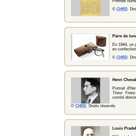
Premier numé
©
CHRD
Droi
Paire de lun
En 1944, un g
en confection
©
CHRD
Droi
Henri Cheval
Portrait d'He
Tireur
. Franc
comité direct
©
CHRD
Droits réservés
Louis Prade