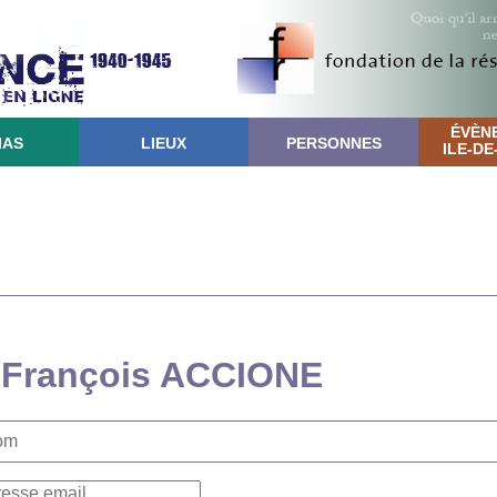
ÉVÈN
IAS
LIEUX
PERSONNES
ILE-D
: François ACCIONE