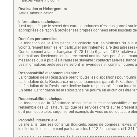
François Pignet (fp.com)
Réalisation et Hébergement
AAM Communication
Informations techniques
Il est rappelé que le secret des correspondances n'est pas garanti sur le
appropriées de façon à protéger ses propres données et/ou logiciels de l
Données personnelles
La fondation de la Résistance ne collecte sur les visiteurs du site
volontairement fournies, en particulier par l'intermédiaire des adresse
Conformément à la loi française N° 78-17 du 6 janvier 1978 relative à l'
informations directement ou indirectement nominatives peut à tout mome
messages qu'il a publiés à l'adresse suivante :
contact@aeri-resistanc
Les informations prélevées ne seront ni revendues, ni communiquées à 
Responsabilité du contenu du site :
La fondation de la Résistance prend toutes les dispositions pour fournir 
La fondation de la Résistance ne peut néanmoins garantir l'exactitude, l
La fondation de la Résistance décline toute responsabilité pour toute im
En outre, La fondation de la Résistance ne pourra en aucun cas être tenu
Responsabilité technique :
La fondation de la Résistance n'assume aucune responsabilité et ne 
l'ensemble des utilisateurs, (2) que les services offerts sur le présent 
qu'il permet de télécharger seront exempts de virus ou de tout autre élé
Propriété intellectuelle
Le site ainsi que ses contenus (logiciels, bases de données, textes, i
intellectuelle et notamment par les articles L.112-2 et suivants et L.341-1