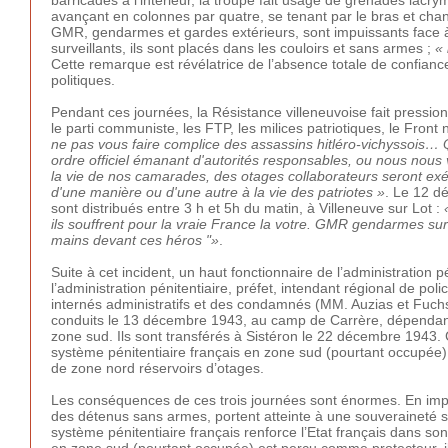
barricadés à l’intérieur, la troupe fait usage de grenades lac
avançant en colonnes par quatre, se tenant par le bras et chant
GMR, gendarmes et gardes extérieurs, sont impuissants face
surveillants, ils sont placés dans les couloirs et sans armes ;
« 
Cette remarque est révélatrice de l’absence totale de confian
politiques.
Pendant ces journées, la Résistance villeneuvoise fait pression
le parti communiste, les FTP, les milices patriotiques, le Fron
ne pas vous faire complice des assassins hitléro-vichyssois…
ordre officiel émanant d'autorités responsables, ou nous nous v
la vie de nos camarades, des otages collaborateurs seront ex
d'une manière ou d'une autre à la vie des patriotes »
. Le 12 dé
sont distribués entre 3 h et 5h du matin, à Villeneuve sur Lot :
ils souffrent pour la vraie France la votre. GMR gendarmes sur
mains devant ces héros "»
.
Suite à cet incident, un haut fonctionnaire de l’administration
l’administration pénitentiaire, préfet, intendant régional de po
internés administratifs et des condamnés (MM. Auzias et Fuchs)
conduits le 13 décembre 1943, au camp de Carrère, dépendance
zone sud. Ils sont transférés à Sistéron le 22 décembre 1943. 
système pénitentiaire français en zone sud (pourtant occupée) 
de zone nord réservoirs d’otages.
Les conséquences de ces trois journées sont énormes. En imp
des détenus sans armes, portent atteinte à une souveraineté
système pénitentiaire français renforce l’Etat français dans son 