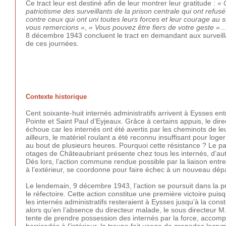
Ce tract leur est destiné afin de leur montrer leur gratitude :
« 
patriotisme des surveillants de la prison centrale qui ont refu
contre ceux qui ont uni toutes leurs forces et leur courage au s
vous remercions »
,
« Vous pouvez être fiers de votre geste »
8 décembre 1943 concluent le tract en demandant aux surveill
de ces journées.
Contexte historique
Cent soixante-huit internés administratifs arrivent à Eysses e
Pointe et Saint Paul d’Eyjeaux. Grâce à certains appuis, le dire
échoue car les internés ont été avertis par les cheminots de le
ailleurs, le matériel roulant a été reconnu insuffisant pour log
au bout de plusieurs heures. Pourquoi cette résistance ? Le p
otages de Châteaubriant présente chez tous les internés, d’aut
Dès lors, l’action commune rendue possible par la liaison entre 
à l’extérieur, se coordonne pour faire échec à un nouveau dépa
Le lendemain, 9 décembre 1943, l’action se poursuit dans la pr
le réfectoire. Cette action constitue une première victoire pu
les internés administratifs resteraient à Eysses jusqu’à la co
alors qu’en l’absence du directeur malade, le sous directeur M.
tente de prendre possession des internés par la force, acco