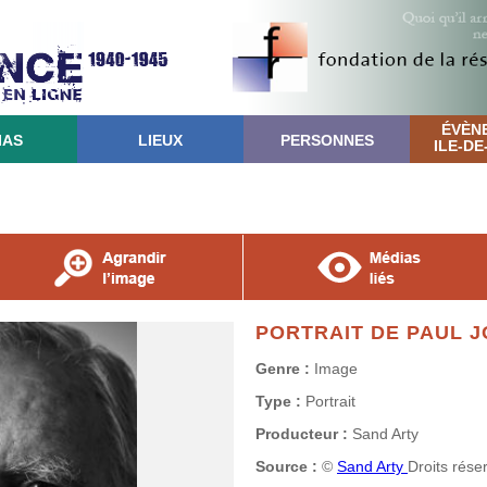
ÉVÈN
IAS
LIEUX
PERSONNES
ILE-D
PORTRAIT DE PAUL J
Genre :
Image
Type :
Portrait
Producteur :
Sand Arty
Source :
©
Sand Arty
Droits rése