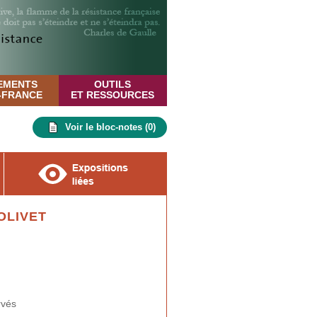
EMENTS
OUTILS
E-FRANCE
ET RESSOURCES
Voir le bloc-notes (
0
)
OLIVET
rvés