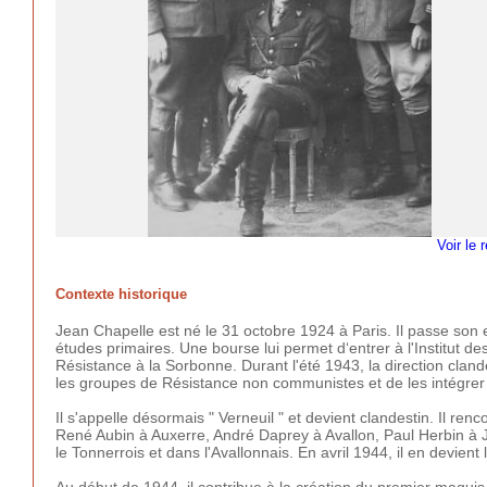
Voir le 
Contexte historique
Jean Chapelle est né le 31 octobre 1924 à Paris. Il passe son en
études primaires. Une bourse lui permet d‘entrer à l'Institut de
Résistance à la Sorbonne. Durant l'été 1943, la direction clan
les groupes de Résistance non communistes et de les intégrer 
Il s'appelle désormais " Verneuil " et devient clandestin. Il r
René Aubin à Auxerre, André Daprey à Avallon, Paul Herbin à Jo
le Tonnerrois et dans l'Avallonnais. En avril 1944, il en devient
Au début de 1944, il contribue à la création du premier maquis d