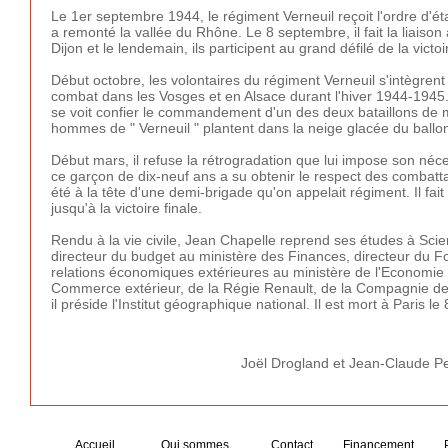
Le 1er septembre 1944, le régiment Verneuil reçoit l'ordre d'ét
a remonté la vallée du Rhône. Le 8 septembre, il fait la liaison 
Dijon et le lendemain, ils participent au grand défilé de la victoi
Début octobre, les volontaires du régiment Verneuil s'intègren
combat dans les Vosges et en Alsace durant l'hiver 1944-1945. 
se voit confier le commandement d'un des deux bataillons de m
hommes de " Verneuil " plantent dans la neige glacée du ballo
Début mars, il refuse la rétrogradation que lui impose son n
ce garçon de dix-neuf ans a su obtenir le respect des combattant
été à la tête d'une demi-brigade qu'on appelait régiment. Il fa
jusqu'à la victoire finale.
Rendu à la vie civile, Jean Chapelle reprend ses études à Scie
directeur du budget au ministère des Finances, directeur du Fo
relations économiques extérieures au ministère de l'Economie 
Commerce extérieur, de la Régie Renault, de la Compagnie des M
il préside l'Institut géographique national. Il est mort à Paris le
Joël Drogland et Jean-Claude P
Accueil
Qui sommes
Contact
Financement