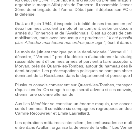
organise le maquis Aillot près de Tonnerre. Il rassemble l'ens
3ème demi-brigade de l'Yonne. Début juin, il déplace son PC en
la défense.
Du 4 au 6 juin 1944, il inspecte la totalité de ses troupes en 
deux hommes circulent à moto et rencontrent, selon un document
armés du Tonnerrois et de l'Avallonnais. C'est au cours de cett
mobilisation, mais avec beaucoup de prudence :
" Il est poss
plus. Attendez maintenant nos ordres pour agir "
, écrit-il dans 
Le mois de juin est tragique pour la demi-brigade " Verneuil "
désastre, " Verneuil " prend la décision d'abandonner la stratég
rassemblement d'hommes armés et parvient à faire accepter ce 
Morvan, près de Quarré-les-Tombes, autour du hameau des Iles
demi-brigade. Les préoccupations politiques ne sont pas absent
dominant de la Résistance dans le département et pense que l'a
Plusieurs convois convergent sur Quarré-les-Tombes, transpor
réquisitionnés. On songe à ce qui serait advenu si ces convois, 
chemin une colonne allemande.
Aux Iles Ménéfrier se constitue un énorme maquis, une concentra
cents hommes. Il constitue six compagnies regroupées en deux b
Camille Recouvreur et Emile Laureillard.
Les opérations militaires s'intensifient, les embuscades se mult
entre dans Avallon, organise la défense de la ville. " Les Verneu