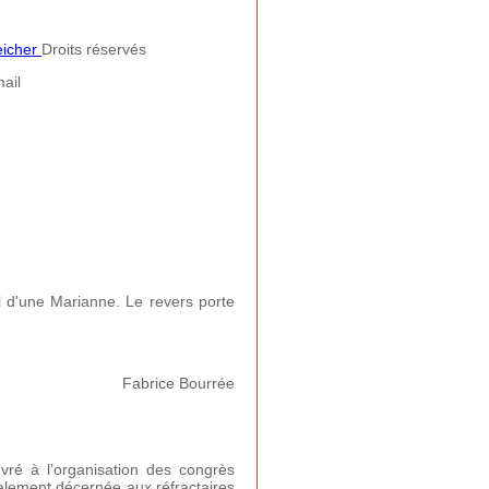
eicher
Droits réservés
ail
il d'une Marianne. Le revers porte
Fabrice Bourrée
vré à l’organisation des congrès
également décernée aux réfractaires