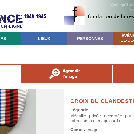
ÉVÈN
IAS
LIEUX
PERSONNES
ILE-D
CROIX DU CLANDEST
Légende :
Médaille privée décernée par
réfractaires et maquisards
Genre :
Image