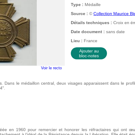
Type :
Médaille
Source :
©
Collection Maurice Bl
Détails techniques :
Croix en ém
Date document :
sans date
Lieu :
France
Ajouter au
bloc-notes
Voir le recto
is. Dans le médaillon central, deux visages apparaissent dans le prof
4".
éée en 1960 pour remercier et honorer les réfractaires qui ont œu
tachement à l’idéal de la Résistance depuis la Libération. Elle était 