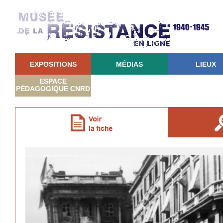
EXPOSITIONS
MÉDIAS
LIEUX
ESPACE
PÉDAGOGIQUE CNRD