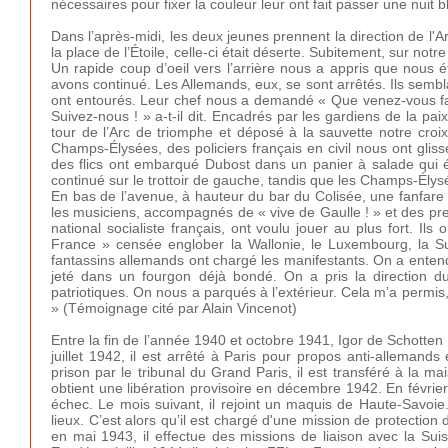
nécessaires pour fixer la couleur leur ont fait passer une nuit 
Dans l’après-midi, les deux jeunes prennent la direction de 
la place de l’Étoile, celle-ci était déserte. Subitement, sur no
Un rapide coup d’oeil vers l’arrière nous a appris que nous é
avons continué. Les Allemands, eux, se sont arrêtés. Ils semb
ont entourés. Leur chef nous a demandé « Que venez-vous fai
Suivez-nous ! » a-t-il dit. Encadrés par les gardiens de la pa
tour de l’Arc de triomphe et déposé à la sauvette notre croi
Champs-Élysées, des policiers français en civil nous ont glis
des flics ont embarqué Dubost dans un panier à salade qui éta
continué sur le trottoir de gauche, tandis que les Champs-Élys
En bas de l’avenue, à hauteur du bar du Colisée, une fanfare 
les musiciens, accompagnés de « vive de Gaulle ! » et des p
national socialiste français, ont voulu jouer au plus fort. Ils
France » censée englober la Wallonie, le Luxembourg, la S
fantassins allemands ont chargé les manifestants. On a entendu
jeté dans un fourgon déjà bondé. On a pris la direction 
patriotiques. On nous a parqués à l’extérieur. Cela m’a permis,
» (Témoignage cité par Alain Vincenot)
Entre la fin de l’année 1940 et octobre 1941, Igor de Schotte
juillet 1942, il est arrêté à Paris pour propos anti-allemand
prison par le tribunal du Grand Paris, il est transféré à la m
obtient une libération provisoire en décembre 1942. En février
échec. Le mois suivant, il rejoint un maquis de Haute-Savoie. F
lieux. C’est alors qu’il est chargé d'une mission de protectio
en mai 1943, il effectue des missions de liaison avec la Suis