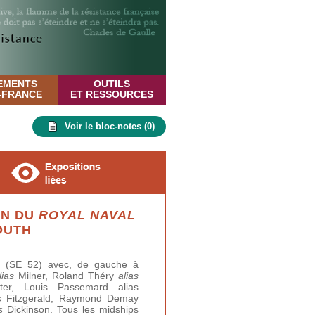
EMENTS
OUTILS
E-FRANCE
ET RESSOURCES
Voir le bloc-notes (
0
)
ON DU
ROYAL NAVAL
OUTH
h (SE 52) avec, de gauche à
lias
Milner, Roland Théry
alias
er, Louis Passemard alias
s
Fitzgerald, Raymond Demay
s
Dickinson. Tous les midships