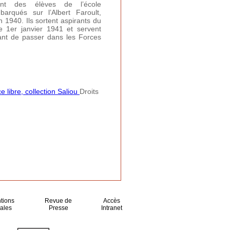
ont des élèves de l’école
arqués sur l’Albert Faroult,
n 1940. Ils sortent aspirants du
e 1er janvier 1941 et servent
ant de passer dans les Forces
 libre, collection Saliou
Droits
tions
Revue de
Accès
ales
Presse
Intranet