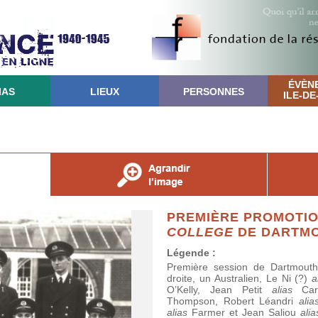
ÉVÈN
IAS
LIEUX
PERSONNES
ILE-D
PREMIÈRE PROMOTI
COLLEGE
DE DARTM
Légende :
Première session de Dartmout
droite, un Australien, Le Ni (?)
a
O’Kelly, Jean Petit
alias
Cart
Thompson, Robert Léandri
alia
alias
Farmer et Jean Saliou
alia