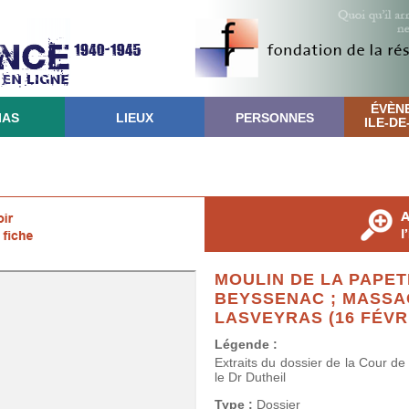
ÉVÈN
IAS
LIEUX
PERSONNES
ILE-D
MOULIN DE LA PAPE
BEYSSENAC ; MASSA
LASVEYRAS (16 FÉVRI
Légende :
Extraits du dossier de la Cour de
le Dr Dutheil
Type :
Dossier