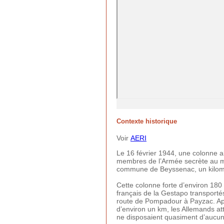
Contexte historique
Voir
AERI
Le 16 février 1944, une colonne 
membres de l’Armée secrète au mou
commune de Beyssenac, un kilomè
Cette colonne forte d’environ 18
français de la Gestapo transporté
route de Pompadour à Payzac. Après
d’environ un km, les Allemands at
ne disposaient quasiment d’aucu