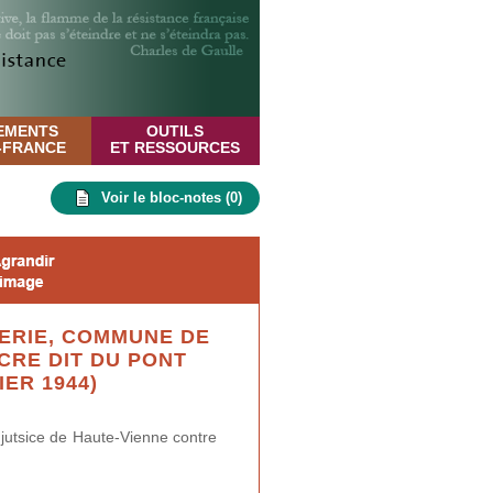
EMENTS
OUTILS
E-FRANCE
ET RESSOURCES
Voir le bloc-notes (
0
)
TERIE, COMMUNE DE
CRE DIT DU PONT
ER 1944)
 jutsice de Haute-Vienne contre