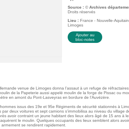
Source :
©
Archives départemen
Droits réservés
Lieu :
France - Nouvelle-Aquitain
Limoges
Ajouter au
bloc-notes
allemande venue de Limoges donna l’assaut à un refuge de réfractaires
lin de la Papeterie aussi appelé moulin de la forge de Pissac ou mouli
tre en amont du Pont-Lasveyras en bordure de l’Auvézère.
0 hommes issus des 19e et 95e Régiments de sécurité stationnés à Lim
s par deux voitures et sept camions s’immobilisa au niveau du village 
 avoir contraint un jeune habitant des lieux alors âgé de 15 ans à les 
taquèrent le moulin. Quelques occupants des lieux semblent alors avoir
n armement se rendirent rapidement.