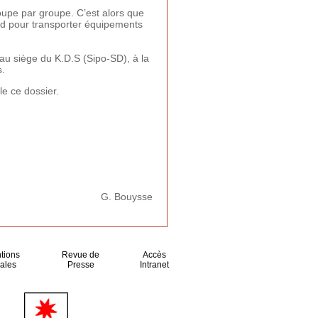
roupe par groupe. C’est alors que
rd pour transporter équipements
u siège du K.D.S (Sipo-SD), à la
s.
le ce dossier.
G. Bouysse
tions
Revue de
Accès
ales
Presse
Intranet