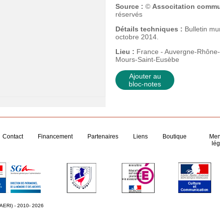
Source :
©
Associtation comm
réservés
Détails techniques :
Bulletin mu
octobre 2014.
Lieu :
France - Auvergne-Rhône-
Mours-Saint-Eusèbe
Ajouter au
bloc-notes
Contact
Financement
Partenaires
Liens
Boutique
Men
lég
 AERI) - 2010- 2026