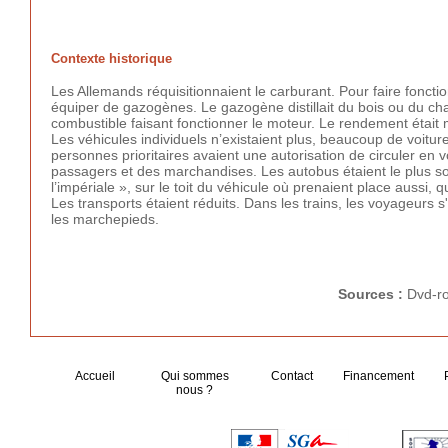
Contexte historique
Les Allemands réquisitionnaient le carburant. Pour faire fonctio
équiper de gazogènes. Le gazogène distillait du bois ou du ch
combustible faisant fonctionner le moteur. Le rendement était
Les véhicules individuels n’existaient plus, beaucoup de voitur
personnes prioritaires avaient une autorisation de circuler en
passagers et des marchandises. Les autobus étaient le plus s
l’impériale », sur le toit du véhicule où prenaient place aussi
Les transports étaient réduits. Dans les trains, les voyageurs s
les marchepieds.
Sources :
Dvd-r
Accueil
Qui sommes
Contact
Financement
nous ?