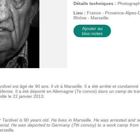
Détails techniques :
Photograph
Lieu :
France - Provence-Alpes-C
Rhône - Marseille
Ajouter au
bloc-notes
ivel est âgé de 90 ans. Il vit à Marseille. Il a été arrêté et condamné
fense. Il a été déporté en Allemagne (7e convoi) dans un camp de travai
ille le 22 janvier 2013.
ardivel is 90 years old. He lives in Marseille. He was arrested and 
aterial. He was deported to Germany (7th convoy) to a work camp fro
rseille.