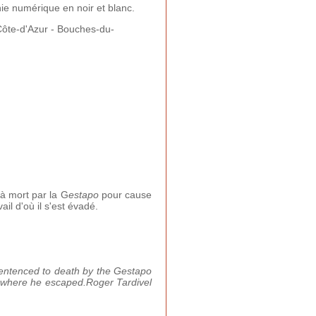
ie numérique en noir et blanc.
ôte-d'Azur - Bouches-du-
 à mort par la G
estapo
pour cause
l d'où il s'est évadé.
sentenced to death by the Gestapo
m where he escaped.
Roger Tardivel