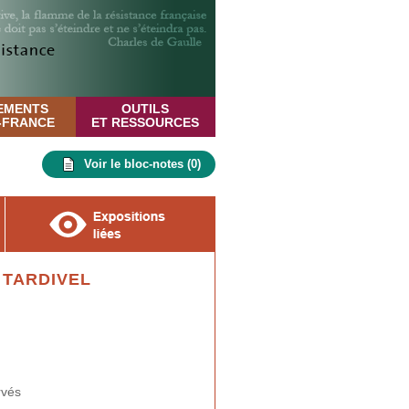
EMENTS
OUTILS
E-FRANCE
ET RESSOURCES
Voir le bloc-notes (
0
)
 TARDIVEL
rvés