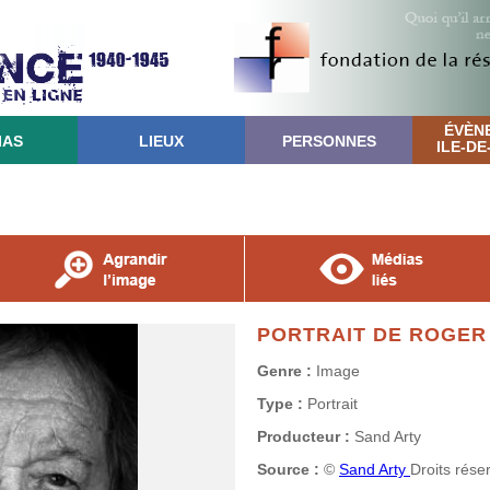
ÉVÈN
IAS
LIEUX
PERSONNES
ILE-D
PORTRAIT DE ROGER
Genre :
Image
Type :
Portrait
Producteur :
Sand Arty
Source :
©
Sand Arty
Droits rése