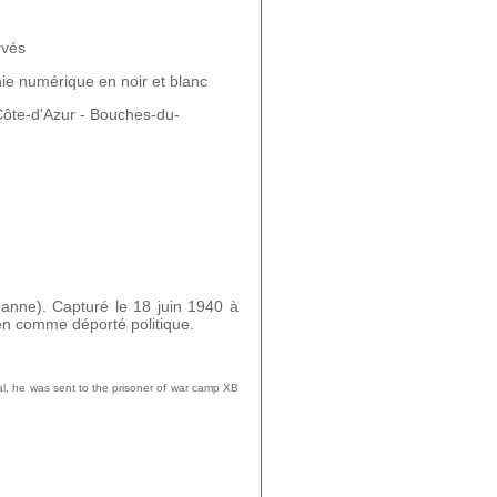
rvés
ie numérique en noir et blanc
ôte-d'Azur - Bouches-du-
danne). Capturé le 18 juin 1940 à
en comme déporté politique.
al, he was sent to the prisoner of war camp XB