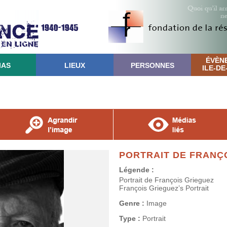
ÉVÈN
IAS
LIEUX
PERSONNES
ILE-D
PORTRAIT DE FRANÇ
Légende :
Portrait de François Grieguez
François Grieguez’s Portrait
Genre :
Image
Type :
Portrait