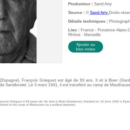
Producteur :
Sand Arty
Source :
©
Sand Arty
Droits rése
Détails techniques :
Photograph
Lieu :
France - Provence-Alpes-C
Rhône - Marseille
Ajouter au
bloc-notes
Espagne), François Grieguez est âgé de 93 ans. Il vit à Biver (Gar
e Sandbostel. Le 3 mars 1941, il est transféré au camp de Mauthaus
ançois Grieguez is 93 years old. He lives in Biver (Gardanne). Arrested on 18 June 1940 in Epin
erred to the camp of Mathausen as a political deportee.