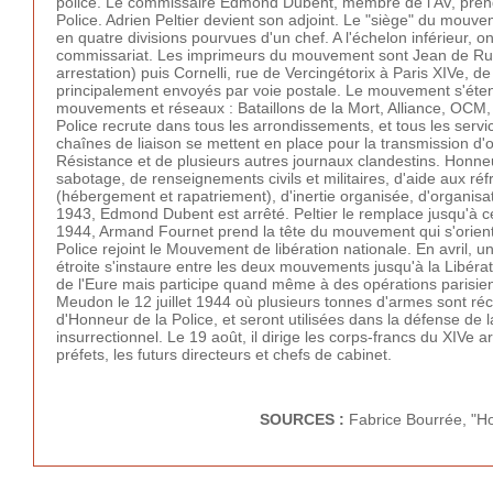
police. Le commissaire Edmond Dubent, membre de l'AV, prend 
Police. Adrien Peltier devient son adjoint. Le "siège" du mou
en quatre divisions pourvues d'un chef. A l'échelon inférieur,
commissariat. Les imprimeurs du mouvement sont Jean de Rud
arrestation) puis Cornelli, rue de Vercingétorix à Paris XIVe, d
principalement envoyés par voie postale. Le mouvement s'ét
mouvements et réseaux : Bataillons de la Mort, Alliance, OCM
Police recrute dans tous les arrondissements, et tous les serv
chaînes de liaison se mettent en place pour la transmission d
Résistance et de plusieurs autres journaux clandestins. Honne
sabotage, de renseignements civils et militaires, d'aide aux réfr
(hébergement et rapatriement), d'inertie organisée, d'organisa
1943, Edmond Dubent est arrêté. Peltier le remplace jusqu'à c
1944, Armand Fournet prend la tête du mouvement qui s'orient
Police rejoint le Mouvement de libération nationale. En avril,
étroite s'instaure entre les deux mouvements jusqu'à la Libérat
de l'Eure mais participe quand même à des opérations parisie
Meudon le 12 juillet 1944 où plusieurs tonnes d'armes sont 
d'Honneur de la Police, et seront utilisées dans la défense de la
insurrectionnel. Le 19 août, il dirige les corps-francs du XI
préfets, les futurs directeurs et chefs de cabinet.
SOURCES :
Fabrice Bourrée, "H