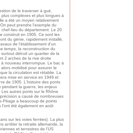
estion de le traverser à gué,
ons plus complexes et plus longues à
aille a été un moyen relativement
. On peut prendre l'exemple du
 chef-lieu du département. Le 20
e construit en 1905. Ce sont les
nt du génie, rapidement installé,
travaux de l'établissement d'un
e temps, la reconstruction du
urtout détruit un quartier de la
t 2 arches de la rive droite
est à nouveau interrompue. Le bac à
t alors mobilisé pour assurer le
e la circulation est rétablie. La
 sera mise en service en 1949 et
rre de 1905. L'histoire des ponts
e pendant la guerre, les enjeux
ve. Les autres ponts sur le Rhône
mprécision a causé de nombreuses
g-de-Péage a beaucoup de points
s l'ont été également en août
ans sur les voies ferrées). La plus
s arrêter la retraite allemande, la
ériennes et terrestres de l'US