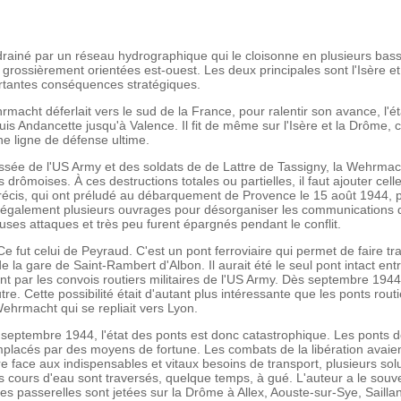
ainé par un réseau hydrographique qui le cloisonne en plusieurs bass
s grossièrement orientées est-ouest. Les deux principales sont l'Isère 
portantes conséquences stratégiques.
rmacht déferlait vers le sud de la France, pour ralentir son avance, l'ét
is Andancette jusqu'à Valence. Il fit de même sur l'Isère et la Drôme, 
e ligne de défense ultime.
ussée de l'US Army et des soldats de de Lattre de Tassigny, la Wehrmac
s drômoises. À ces destructions totales ou partielles, il faut ajouter ce
cis, qui ont préludé au débarquement de Provence le 15 août 1944, po
a également plusieurs ouvrages pour désorganiser les communications
es attaques et très peu furent épargnés pendant le conflit.
Ce fut celui de Peyraud. C'est un pont ferroviaire qui permet de faire tra
de la gare de Saint-Rambert d'Albon. Il aurait été le seul pont intact entr
nt par les convois routiers militaires de l'US Army. Dès septembre 1944,
tre. Cette possibilité était d'autant plus intéressante que les ponts routi
Wehrmacht qui se repliait vers Lyon.
r septembre 1944, l'état des ponts est donc catastrophique. Les ponts d
remplacés par des moyens de fortune. Les combats de la libération avaie
ire face aux indispensables et vitaux besoins de transport, plusieurs so
tits cours d'eau sont traversés, quelque temps, à gué. L'auteur a le souv
 passerelles sont jetées sur la Drôme à Allex, Aouste-sur-Sye, Saillan