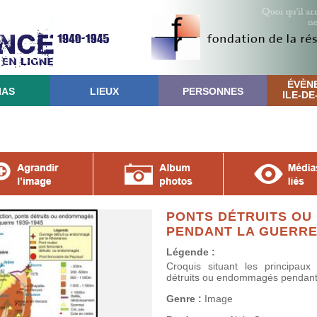
ÉVÈN
IAS
LIEUX
PERSONNES
ILE-D
PONTS DÉTRUITS O
PENDANT LA GUERRE 
Légende :
Croquis situant les principaux 
détruits ou endommagés pendant
Genre :
Image