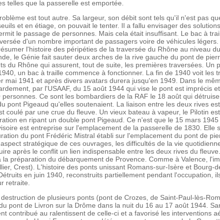
s telles que la passerelle est emportée.
oblème est tout autre. Sa largeur, son débit sont tels qu'il n'est pas qu
uils et en étiage, on pouvait le tenter. Il a fallu envisager des soluti
 permit le passage de personnes. Mais cela était insuffisant. Le bac à tr
raversée d'un nombre important de passagers voire de véhicules légers
sumer l'histoire des péripéties de la traversée du Rhône au niveau du
de, le Génie fait sauter deux arches de la rive gauche du pont de pierr
 du Rhône qui assurent, tout de suite, les premières traversées. Un po
t 1940, un bac à traille commence à fonctionner. La fin de 1940 voit les 
1er mai 1941 et après divers avatars durera jusqu'en 1949. Dans le mêm
rdement, par l'USAAF, du 15 août 1944 qui vise le pont est imprécis et s
0 personnes. Ce sont les bombardiers de la RAF le 18 août qui détruisen
e du pont Pigeaud qu'elles soutenaient. La liaison entre les deux rives 
est coulé par une crue du fleuve. Un vieux bateau à vapeur, le Pilotin es
ation en ripant un double pont Pigeaud. Ce n'est que le 15 mars 1945 qu
isoire est entreprise sur l'emplacement de la passerelle de 1830. Elle
ration du pont Frédéric Mistral établi sur l'emplacement du pont de pie
spect stratégique de ces ouvrages, les difficultés de la vie quotidienn
ruire après le conflit un lien indispensable entre les deux rives du fleu
 à la préparation du débarquement de Provence. Comme à Valence, l'i
Vallier, Crest). L'histoire des ponts unissant Romans-sur-Isère et Bour
ruits en juin 1940, reconstruits partiellement pendant l'occupation, il
 retraite.
a destruction de plusieurs ponts (pont de Crozes, de Saint-Paul-lès-Rom
e du pont de Livron sur la Drôme dans la nuit du 16 au 17 août 1944. San
t contribué au ralentissent de celle-ci et a favorisé les interventions a