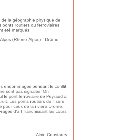
e de la géographie physique de
s ponts routiers ou ferroviaires
nt été marqués.
Alpes (Rhône-Alpes) - Drôme
ires endommagés pendant le conflit
 ne sont pas signalés. On
ul le pont ferroviaire de Peyraud a
uit. Les ponts routiers de l'Isère
e pour ceux de la rivière Drôme.
rages d'art franchissant les cours
Alain Coustaury