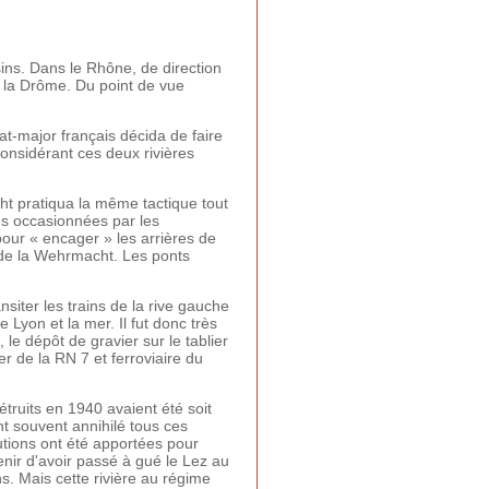
ins. Dans le Rhône, de direction
et la Drôme. Du point de vue
at-major français décida de faire
considérant ces deux rivières
ht pratiqua la même tactique tout
lles occasionnées par les
ur « encager » les arrières de
 de la Wehrmacht. Les ponts
nsiter les trains de la rive gauche
e Lyon et la mer. Il fut donc très
 le dépôt de gravier sur le tablier
er de la RN 7 et ferroviaire du
étruits en 1940 avaient été soit
nt souvent annihilé tous ces
lutions ont été apportées pour
enir d'avoir passé à gué le Lez au
s. Mais cette rivière au régime