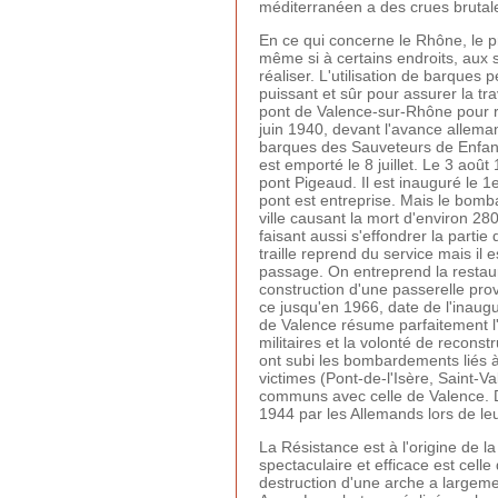
méditerranéen a des crues brutale
En ce qui concerne le Rhône, le pr
même si à certains endroits, aux se
réaliser. L'utilisation de barques
puissant et sûr pour assurer la t
pont de Valence-sur-Rhône pour ré
juin 1940, devant l'avance alleman
barques des Sauveteurs de Enfants
est emporté le 8 juillet. Le 3 aoû
pont Pigeaud. Il est inauguré le 
pont est entreprise. Mais le bomba
ville causant la mort d'environ 28
faisant aussi s'effondrer la parti
traille reprend du service mais il 
passage. On entreprend la restaur
construction d'une passerelle prov
ce jusqu'en 1966, date de l'inaugu
de Valence résume parfaitement l'a
militaires et la volonté de reconst
ont subi les bombardements liés
victimes (Pont-de-l'Isère, Saint-
communs avec celle de Valence. Dét
1944 par les Allemands lors de leur
La Résistance est à l'origine de l
spectaculaire et efficace est cell
destruction d'une arche a largemen