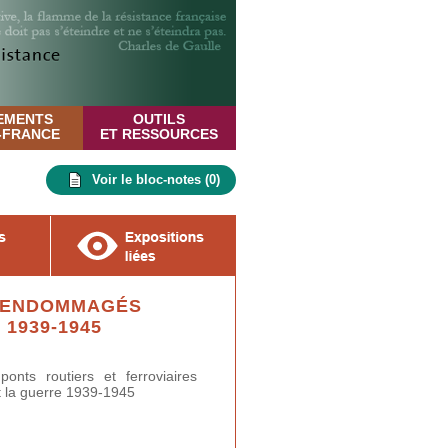
EMENTS
OUTILS
E-FRANCE
ET RESSOURCES
Voir le bloc-notes (
0
)
U ENDOMMAGÉS
1939-1945
ponts routiers et ferroviaires
 la guerre 1939-1945