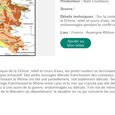
Producteur :
Alain Coustaury
Source :
Détails techniques :
Sur la cart
la Drôme, relief et cours d'eau, le
endommagés pendant le conflit o
Lieu :
France - Auvergne-Rhône-
Ajouter au
bloc-notes
ique de la Drôme, relief et cours d'eau, les ponts routiers ou ferrovia
 pas exhaustif. Des petits ouvrages détruits franchissant des ruisseaux
issant le Rhône ont été soit partiellement, soit totalement détruits. Se
rage franchissant le Rhône entre Lyon et la mer qui n'aurait pas été détr
u à une autre de la guerre, endommagés ou détruits. Il en est de mêm
e la libération du département, la situation en ce qui concerne les ouv