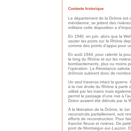
Contexte historique
Le département de la Drôme est dr
méridienne; se jettent des rivière
militaire cette disposition a d'im
En 1940, en juin, alors que la Weh
sauter les ponts sur le Rhône depu
comme des points d'appui pour un
En août 1944, pour ralentir la po
le long du Rhône et sur les rivière
bombardements, plus ou moins pré
l'opération. La Résistance sabot
drômois subirent donc de nombreus
Un seul traversa intact la guerre. 
à la rive droite du Rhône à partir 
utilisé par les trains mais égaleme
permit le passage d'une rive à l'au
Dolon avaient été détruits par la 
À la libération de la Drôme, le 1e
reconstruits partiellement, soit 
efforts de reconstruction. Pour fa
franchir fleuve et rivières. De pe
pont de Montségur-sur-Lauzon. Des