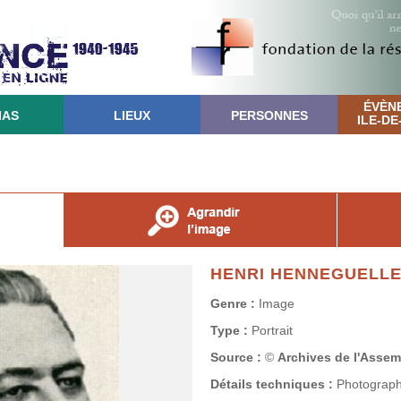
ÉVÈN
IAS
LIEUX
PERSONNES
ILE-D
HENRI HENNEGUELL
Genre :
Image
Type :
Portrait
Source :
©
Archives de l'Assem
Détails techniques :
Photographi