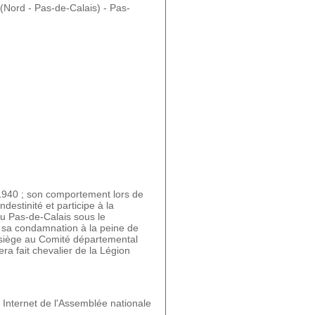
Nord - Pas-de-Calais) - Pas-
1940 ; son comportement lors de
destinité et participe à la
du Pas-de-Calais sous le
t sa condamnation à la peine de
l siège au Comité départemental
era fait chevalier de la Légion
e Internet de l'Assemblée nationale