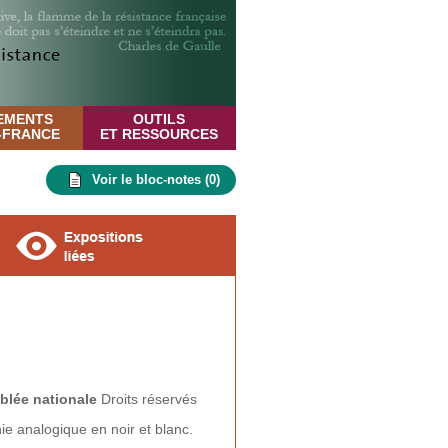
EMENTS
OUTILS
E-FRANCE
ET RESSOURCES
Voir le bloc-notes (
0
)
E
blée nationale
Droits réservés
e analogique en noir et blanc.