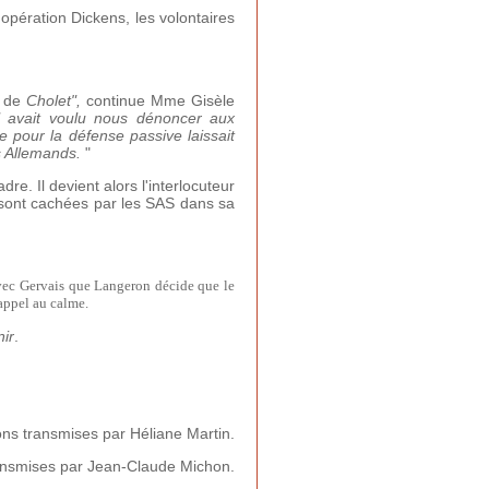
l'opération Dickens, les volontaires
n
de
Cholet",
continue Mme Gisèle
il avait voulu nous dénoncer aux
 pour la défense passive laissait
es Allemands.
"
e. Il devient alors l'interlocuteur
s sont cachées par les SAS dans sa
avec Gervais que Langeron décide que le
appel au calme.
nir
.
ons transmises par Héliane Martin.
ansmises par Jean-Claude Michon.