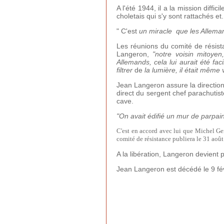
A l'été 1944, il a la mission diffi
choletais qui s'y sont rattachés et
" C'est
un miracle que les Allema
Les réunions du comité de résist
Langeron,
"notre voisin mitoye
Allemands, cela lui aurait été fac
filtrer
de
la lumière, il était même
Jean Langeron assure la direction 
direct du sergent chef parachutis
cave.
"On avait édifié un mur de parpai
C'est en accord avec lui que Michel Ge
comité de résistance publiera le 31 aoû
A la libération, Langeron devient
Jean Langeron est décédé le 9 fév