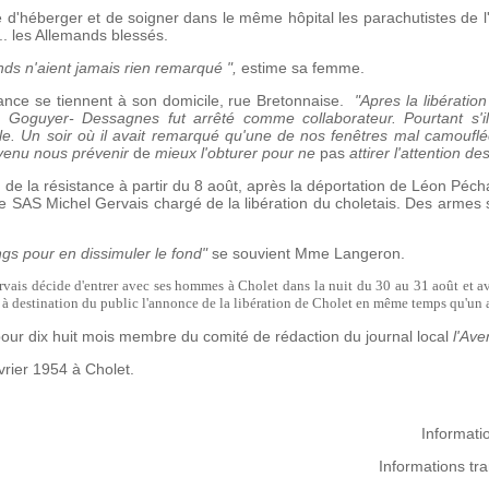
cile d'héberger et de soigner dans le même hôpital les parachutistes de 
... les Allemands blessés.
nds n'aient jamais rien remarqué
",
estime sa femme.
ance se tiennent à son domicile, rue Bretonnaise.
"Apres la libératio
n, Goguyer-­ Dessagnes fut arrêté comme collaborateur. Pourtant s'
ile. Un soir où il avait remarqué
qu'une de
nos fenêtres mal camouflée
venu nous prévenir
de
mieux l'obturer pour ne
pas
attirer l'attention d
de la résistance à partir du 8 août, après la déportation de Léon Péchadr
te SAS Michel Gervais chargé de la libération du choletais. Des arme
ngs pour en dissimuler le fond"
se souvient Mme Langeron.
rvais décide d'entrer avec ses hommes à Cholet dans la nuit du 30 au 31 août et 
t à destination du public l'annonce de la libération de Cholet en même temps qu'un 
 pour dix huit mois membre du comité de rédaction du journal local
l'Ave
rier 1954 à Cholet.
Informati
Informations tr