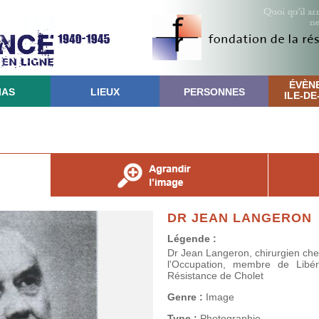
ÉVÈN
IAS
LIEUX
PERSONNES
ILE-D
DR JEAN LANGERON
Légende :
Dr Jean Langeron, chirurgien chef
l'Occupation, membre de Libé
Résistance de Cholet
Genre :
Image
Type :
Photographie