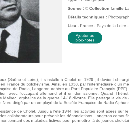
Source :
©
Collection famille 
Détails techniques :
Photographi
Lieu :
France - Pays de la Loire -
Ajouter au
bloc-notes
 (Saône-et-Loire), il s'installe à Cholet en 1929 ; il devient chirurg
ion en France du bolchevisme. Ainsi, en 1938, par l'intermédiaire d'un 
nçaise de Radio, Langeron adhère au Parti Populaire Français (PPF). 
ation avec l'occupant allemand et il en démissionne. Quand Thénot p
Malbec, orpheline de la guerre 14-18 divorce. Elle partage la vie de
n Nord dirigé par un employé de la Société Française de Radio Alphons
istance de Cholet. Jusqu'à l'été 1944, les activités sont axées sur
es collaborateurs pour prévenir les dénonciations. Langeron camoufle a
x mentionnant des maladies fictives pour permettre
à de jeunes choletai