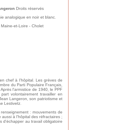
Langeron
Droits réservés
e analogique en noir et blanc.
 Maine-et-Loire - Cholet
ien chef à l'hôpital. Les grèves de
membre du Parti Populaire Français,
Après l'armistice de 1940, le PPF
art volontairement travailler en
 Jean Langeron, son patriotisme et
e Lestivetz.
 le renseignement : mouvements de
ussi à l'hôpital des réfractaires ;
s d'échapper au travail obligatoire