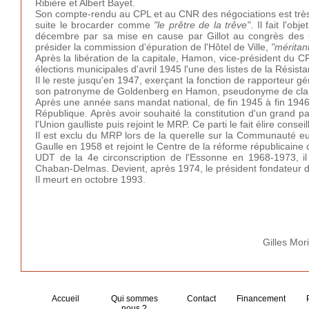
Ribière et Albert Bayet.
Son compte-rendu au CPL et au CNR des négociations est très ag
suite le brocarder comme
"le prêtre de la trêve"
. Il fait l'o
décembre par sa mise en cause par Gillot au congrès des 
présider la commission d'épuration de l'Hôtel de Ville,
"méritan
Après la libération de la capitale, Hamon, vice-président du CP
élections municipales d'avril 1945 l'une des listes de la Résistan
Il le reste jusqu'en 1947, exerçant la fonction de rapporteur 
son patronyme de Goldenberg en Hamon, pseudonyme de clandes
Après une année sans mandat national, de fin 1945 à fin 1946
République. Après avoir souhaité la constitution d'un grand parti
l'Union gaulliste puis rejoint le MRP. Ce parti le fait élire con
Il est exclu du MRP lors de la querelle sur la Communauté eu
Gaulle en 1958 et rejoint le Centre de la réforme républicain
UDT de la 4e circonscription de l'Essonne en 1968-1973, 
Chaban-Delmas. Devient, après 1974, le président fondateur d'u
Il meurt en octobre 1993.
Gilles Mo
Accueil
Qui sommes
Contact
Financement
nous ?