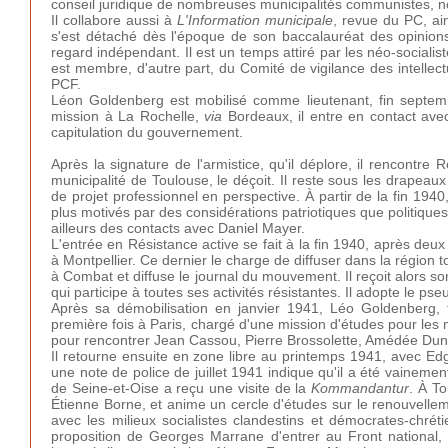
conseil juridique de nombreuses municipalités communistes, 
Il collabore aussi à
L'Information municipale
, revue du PC, ai
s'est détaché dès l'époque de son baccalauréat des opinions 
regard indépendant. Il est un temps attiré par les néo-socialis
est membre, d'autre part, du Comité de vigilance des intellec
PCF.
Léon Goldenberg est mobilisé comme lieutenant, fin septem
mission à La Rochelle,
via
Bordeaux, il entre en contact ave
capitulation du gouvernement.
Après la signature de l'armistice, qu'il déplore, il rencontr
municipalité de Toulouse, le déçoit. Il reste sous les drapeau
de projet professionnel en perspective. À partir de la fin 194
plus motivés par des considérations patriotiques que politiques,
ailleurs des contacts avec Daniel Mayer.
L'entrée en Résistance active se fait à la fin 1940, après deux
à Montpellier. Ce dernier le charge de diffuser dans la région 
à Combat et diffuse le journal du mouvement. Il reçoit alors son
qui participe à toutes ses activités résistantes. Il adopte le 
Après sa démobilisation en janvier 1941, Léo Goldenberg, 
première fois à Paris, chargé d'une mission d'études pour les mil
pour rencontrer Jean Cassou, Pierre Brossolette, Amédée Duno
Il retourne ensuite en zone libre au printemps 1941, avec Edga
une note de police de juillet 1941 indique qu'il a été vainem
de Seine-et-Oise a reçu une visite de la
Kommandantur
. À T
Étienne Borne, et anime un cercle d'études sur le renouvellement
avec les milieux socialistes clandestins et démocrates-chréti
proposition de Georges Marrane d'entrer au Front national,