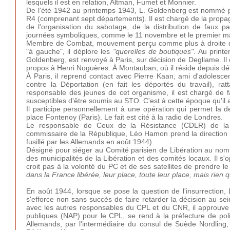
lesquels il est en relation, Altman, Fumet et Monnier.
De l'été 1942 au printemps 1943, L. Goldenberg est nommé pa
R4 (comprenant sept départements). Il est chargé de la propag
de l'organisation du sabotage, de la distribution de faux p
journées symboliques, comme le 11 novembre et le premier ma
Membre de Combat, mouvement perçu comme plus à droite que L
"à gauche", il déplore les
"querelles de boutiques"
. Au print
Goldenberg, est renvoyé à Paris, sur décision de Degliame. Il 
propos à Henri Noguères. À Montauban, où il réside depuis début
À Paris, il reprend contact avec Pierre Kaan, ami d'adolesce
contre la Déportation (en fait les déportés du travail), r
responsable des jeunes de cet organisme, il est chargé de fac
susceptibles d'être soumis au STO. C'est à cette époque qu'
Il participe personnellement à une opération qui permet la de
place Fontenoy (Paris). Le fait est cité à la radio de Londres.
Le responsable de Ceux de la Résistance (CDLR) de la 
commissaire de la République, Léo Hamon prend la direction 
fusillé par les Allemands en août 1944).
Désigné pour siéger au Comité parisien de Libération au nom
des municipalités de la Libération et des comités locaux. Il
croit pas à la volonté du PC et de ses satellites de prendre le
dans la France libérée, leur place, toute leur place, mais rien 
En août 1944, lorsque se pose la question de l'insurrecti
s'efforce non sans succès de faire retarder la décision au se
avec les autres responsables du CPL et du CNR, il approuve l
publiques (NAP) pour le CPL, se rend à la préfecture de pol
Allemands, par l'intermédiaire du consul de Suède Nordling, 