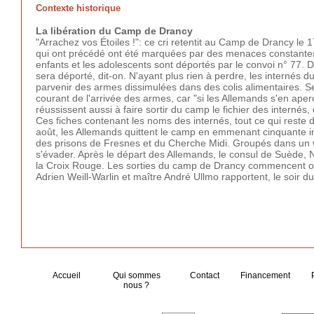
Contexte historique
La libération du Camp de Drancy
"Arrachez vos Étoiles !": ce cri retentit au Camp de Drancy le
qui ont précédé ont été marquées par des menaces constantes de
enfants et les adolescents sont déportés par le convoi n° 77. D
sera déporté, dit-on. N'ayant plus rien à perdre, les internés 
parvenir des armes dissimulées dans des colis alimentaires. S
courant de l'arrivée des armes, car "si les Allemands s'en aperç
réussissent aussi à faire sortir du camp le fichier des interné
Ces fiches contenant les noms des internés, tout ce qui reste
août, les Allemands quittent le camp en emmenant cinquante in
des prisons de Fresnes et du Cherche Midi. Groupés dans un wa
s'évader. Après le départ des Allemands, le consul de Suède, 
la Croix Rouge. Les sorties du camp de Drancy commencent off
Adrien Weill-Warlin et maître André Ullmo rapportent, le soir d
Accueil
Qui sommes
Contact
Financement
nous ?