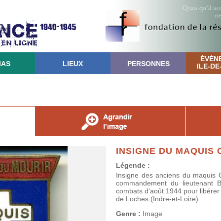
ÉVÈN
IAS
LIEUX
PERSONNES
ILE-D
INSIGNE DU MAQUIS 
Légende :
Insigne des anciens du maquis C
commandement du lieutenant Bre
combats d’août 1944 pour libérer l
de Loches (Indre-et-Loire).
Genre :
Image