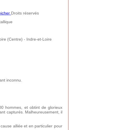
eicher
Droits réservés
allique
ire (Centre) - Indre-et-Loire
cant inconnu.
00 hommes, et obtint de glorieux
rant capturés. Malheureusement, il
cause alliée et en particulier pour