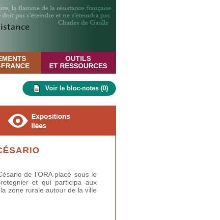
EMENTS
OUTILS
E-FRANCE
ET RESSOURCES
Voir le bloc-notes (
0
)
CÉSARIO
ésario de l’ORA placé sous le
tegnier et qui participa aux
a zone rurale autour de la ville