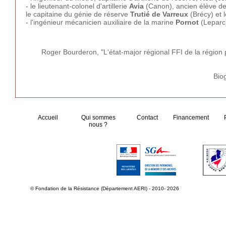
- le lieutenant-colonel d'artillerie
Avia
(Canon), ancien élève de 
le capitaine du génie de réserve
Trutié de Varreux
(Brécy) et 
- l'ingénieur mécanicien auxiliaire de la marine
Pornot
(Leparc)
Roger Bourderon, "L'état-major régional FFI de la région p
Bio
Accueil
Qui sommes
Contact
Financement
nous ?
© Fondation de la Résistance (Département AERI) - 2010- 2026