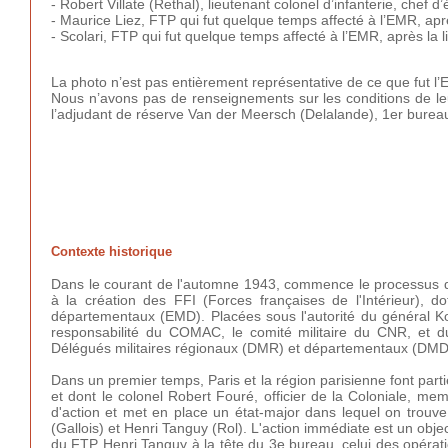
- Robert Villate (Rethal), lieutenant colonel d’infanterie, chef d’
- Maurice Liez, FTP qui fut quelque temps affecté à l’EMR, aprè
- Scolari, FTP qui fut quelque temps affecté à l’EMR, après la l
La photo n’est pas entièrement représentative de ce que fut l
Nous n’avons pas de renseignements sur les conditions de leu
l’adjudant de réserve Van der Meersch (Delalande), 1er bureau
Contexte historique
Dans le courant de l'automne 1943, commence le processus d'u
à la création des FFI (Forces françaises de l'Intérieur), 
départementaux (EMD). Placées sous l'autorité du général Koen
responsabilité du COMAC, le comité militaire du CNR, et 
Délégués militaires régionaux (DMR) et départementaux (DMD
Dans un premier temps, Paris et la région parisienne font partie 
et dont le colonel Robert Fouré, officier de la Coloniale, mem
d'action et met en place un état-major dans lequel on trouve
(Gallois) et Henri Tanguy (Rol). L'action immédiate est un obje
du FTP Henri Tanguy à la tête du 3e bureau, celui des opérati