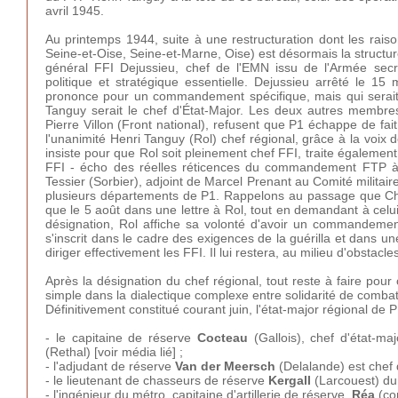
avril 1945.
Au printemps 1944, suite à une restructuration dont les raiso
Seine-et-Oise, Seine-et-Marne, Oise) est désormais la structur
général FFI Dejussieu, chef de l'EMN issu de l'Armée se
politique et stratégique essentielle. Dejussieu arrêté le 
prononce pour un commandement spécifique, mais qui serait 
Tanguy serait le chef d'État-Major. Les deux autres membre
Pierre Villon (Front national), refusent que P1 échappe de fait 
l'unanimité Henri Tanguy (Rol) chef régional, grâce à la voix d
insiste pour que Rol soit pleinement chef FFI, traite égalemen
FFI - écho des réelles réticences du commandement FTP à 
Tessier (Sorbier), adjoint de Marcel Prenant au Comité militair
plusieurs départements de P1. Rappelons au passage que Charl
que le 5 août dans une lettre à Rol, tout en demandant à ce
désignation, Rol affiche sa volonté d'avoir un commandement
s'inscrit dans le cadre des exigences de la guérilla et dans u
diriger effectivement les FFI. Il lui restera, au milieu d'obstacle
Après la désignation du chef régional, tout reste à faire pour
simple dans la dialectique complexe entre solidarité de combat
Définitivement constitué courant juin, l'état-major régional de
- le capitaine de réserve
Cocteau
(Gallois), chef d'état-ma
(Rethal) [voir média lié] ;
- l'adjudant de réserve
Van der Meersch
(Delalande) est chef 
- le lieutenant de chasseurs de réserve
Kergall
(Larcouest) du
- l'ingénieur du métro, capitaine d'artillerie de réserve,
Réa
(co