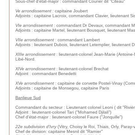
Sous-chef d'état-major : commandant Courier dit "Citeau"
Ve arrondissement :
capitaine Joubert
Adjoints : capitaine Lacroix, commandant Clavier, lieutenant S
VIe arrondissement
: commandant Dr Devaux, commandant Ma
Adjoints : capitaine Martel, lieutenant Bousquet, lieutenant Mas
VIIe arrondissement
: commandant Lambert
Adjoints : lieutenant Dubois, lieutenant Letemplier, lieutenant D
XIIIe arrondissement
: lieutenant-colonel Jean-Marie (Antoine-
Libé-Nord.
XIVe arrondissement
: lieutenant-colonel Brechat
Adjoint : commandant Benedetti
XVe arrondissement
: capitaine de corvette Postel-Vinay (Co
Adjoints : capitaine de Monsegou, capitaine Paris
Banlieue Sud
Commandant du secteur : Lieutenant colonel Leoni ( dit "Rivièr
Adjoint : lieutenant-colonel Tari ("Mohamed Djilali")
Chef d'état-major : lieutenant-colonel Faure ("Jonquille")
22e subdivision d'Ivry
(Vitry, Choisy le Roi, Thiais, Orly, Paray-v
Chef de division: capitaine Mesnil dit "Ramier"