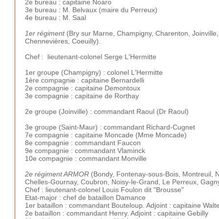
2e bureau : capitaine Noaro
3e bureau : M. Belvaux (maire du Perreux)
4e bureau : M. Saal
1er régiment
(Bry sur Marne, Champigny, Charenton, Joinville, 
Chennevières, Coeuilly).
Chef : lieutenant-colonel Serge L'Hermitte
1er groupe (Champigny) : colonel L'Hermitte
1ère compagnie : capitaine Bernardelli
2e compagnie : capitaine Demontoux
3e compagnie : capitaine de Rorthay
2e groupe (Joinville) : commandant Raoul (Dr Raoul)
3e groupe (Saint-Maur) : commandant Richard-Cugnet
7e compagnie : capitaine Moncade (Mme Moncade)
8e compagnie : commandant Faucon
9e compagnie : commandant Vlaminck
10e compagnie : commandant Monville
2e régiment ARMOR
(Bondy, Fontenay-sous-Bois, Montreuil, N
Chelles-Gournay, Coubron, Noisy-le-Grand, Le Perreux, Gagn
Chef : lieutenant-colonel Louis Foulon dit "Brousse"
Etat-major : chef de bataillon Damance
1er bataillon : commandant Bouteloup. Adjoint : capitaine Walt
2e bataillon : commandant Henry. Adjoint : capitaine Gebilly