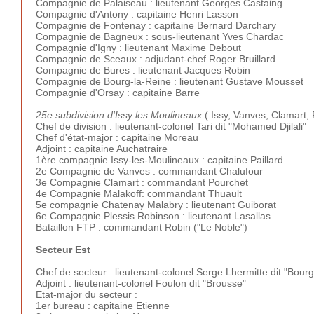
Compagnie de Palaiseau : lieutenant Georges Castaing
Compagnie d'Antony : capitaine Henri Lasson
Compagnie de Fontenay : capitaine Bernard Darchary
Compagnie de Bagneux : sous-lieutenant Yves Chardac
Compagnie d'Igny : lieutenant Maxime Debout
Compagnie de Sceaux : adjudant-chef Roger Bruillard
Compagnie de Bures : lieutenant Jacques Robin
Compagnie de Bourg-la-Reine : lieutenant Gustave Mousset
Compagnie d'Orsay : capitaine Barre
25e subdivision d'Issy les Moulineaux
( Issy, Vanves, Clamart,
Chef de division : lieutenant-colonel Tari dit "Mohamed Djilali"
Chef d'état-major : capitaine Moreau
Adjoint : capitaine Auchatraire
1ère compagnie Issy-les-Moulineaux : capitaine Paillard
2e Compagnie de Vanves : commandant Chalufour
3e Compagnie Clamart : commandant Pourchet
4e Compagnie Malakoff: commandant Thuault
5e compagnie Chatenay Malabry : lieutenant Guiborat
6e Compagnie Plessis Robinson : lieutenant Lasallas
Bataillon FTP : commandant Robin ("Le Noble")
Secteur Est
Chef de secteur : lieutenant-colonel Serge Lhermitte dit "Bourg
Adjoint : lieutenant-colonel Foulon dit "Brousse"
Etat-major du secteur :
1er bureau : capitaine Etienne