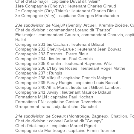
Chef d'état-major : capitaine Duval dit "Alain"
1ère Compagnie (Choisy) : lieutenant Charles Giraud
2e Compagnie (Orly-Thiais) : lieutenant Charles Dieu
3e Compagnie (Vitry) : capitaine Georges Marchandon
23e subdivision de Villejuif
(Gentilly, Arcueil, Kremlin-Bicêtre, 
Chef de division : commandant Lorand dit "Parizot"
Etat-major : commandant Gauran, commandant Chauvin, capitai
Hallet
Compagnie 231 bis Cachan : lieutenant Bilbaut
Compagnie 232 Chevilly-Larue : lieutenant Jean Bouvat
Compagnie 233 Fresnes : Pierre Biout
Compagnie 234 : lieutenant Paul Cambis
Compagnie 235 Kremlin : lieutenant Raymond Witz
Compagnie 236 L'Hay les Roses : lieutenant Roger Mathe
Compagnie 237 : Rungis
Compagnie 238 Villejuif : capitaine Francis Maigret
Compagnie 239 Paray Rungis : capitaine Louis Bassot
Compagnie 240 Athis-Mons : lieutenant Gilbert Lambert
Compagnie 241 Juvisy : lieutenant Maurice Bidaud
Formations MLN : capitaine Paul Hochart
Formations FN : capitaine Gaston Reverchon
Groupement franc : adjudant-chef Gauchet
24e subdivision de Sceaux
(Montrouge, Bagneux, Chatillon, Fo
Chef de division : colonel Galland dit "Gouspy"
Chef d'état-major : capitaine Marcel Pignet
Compagnie de Montrouge : capitaine Firmin Tournier