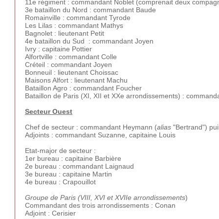
11e régiment : commandant Noblet (comprenait deux compagn
3e bataillon du Nord : commandant Baude
Romainville : commandant Tyrode
Les Lilas : commandant Mathys
Bagnolet : lieutenant Petit
4e bataillon du Sud : commandant Joyen
Ivry : capitaine Pottier
Alfortville : commandant Colle
Créteil : commandant Joyen
Bonneuil : lieutenant Choissac
Maisons Alfort : lieutenant Machu
Bataillon Agro : commandant Foucher
Bataillon de Paris (XI, XII et XXe arrondissements) : command
Secteur Ouest
Chef de secteur : commandant Heymann (
alias
"Bertrand") pu
Adjoints : commandant Suzanne, capitaine Louis
Etat-major de secteur :
1er bureau :
capitaine Barbière
2e bureau : commandant Laignaud
3e bureau : capitaine Martin
4e bureau : Crapouillot
Groupe de Paris (VIII, XVI et XVIIe arrondissements
)
Commandant des trois arrondissements : Conan
Adjoint : Cerisier