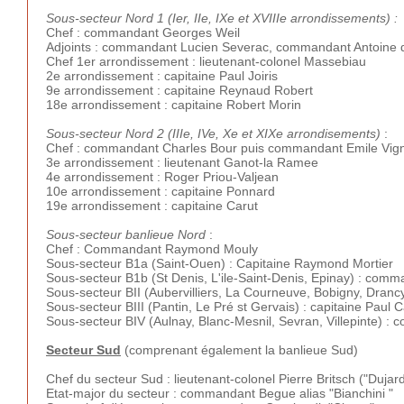
Sous-secteur Nord 1 (Ier, IIe, IXe et XVIIIe arrondissements) :
Chef : commandant Georges Weil
Adjoints : commandant Lucien Severac, commandant Antoine 
Chef 1er arrondissement : lieutenant-colonel Massebiau
2e arrondissement : capitaine Paul Joiris
9e arrondissement : capitaine Reynaud Robert
18e arrondissement : capitaine Robert Morin
Sous-secteur Nord 2 (IIIe, IVe, Xe et XIXe arrondisements)
:
Chef : commandant Charles Bour puis commandant Emile Vig
3e arrondissement : lieutenant Ganot-la Ramee
4e arrondissement : Roger Priou-Valjean
10e arrondissement : capitaine Ponnard
19e arrondissement : capitaine Carut
Sous-secteur banlieue Nord
:
Chef : Commandant Raymond Mouly
Sous-secteur B1a (Saint-Ouen) : Capitaine Raymond Mortier
Sous-secteur B1b (St Denis, L'ile-Saint-Denis, Epinay) : comm
Sous-secteur BII (Aubervilliers, La Courneuve, Bobigny, Dranc
Sous-secteur BIII (Pantin, Le Pré st Gervais) : capitaine Paul C
Sous-secteur BIV (Aulnay, Blanc-Mesnil, Sevran, Villepinte) :
Secteur Sud
(comprenant également la banlieue Sud)
Chef du secteur Sud : lieutenant-colonel Pierre Britsch ("Dujard
Etat-major du secteur : commandant Begue alias "Bianchini "