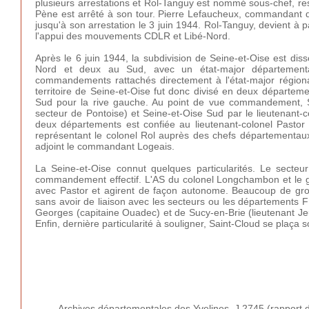
plusieurs arrestations et Rol-Tanguy est nommé sous-chef, res
Pène est arrêté à son tour. Pierre Lefaucheux, commandant d
jusqu'à son arrestation le 3 juin 1944. Rol-Tanguy, devient à p
l'appui des mouvements CDLR et Libé-Nord.
Après le 6 juin 1944, la subdivision de Seine-et-Oise est dis
Nord et deux au Sud, avec un état-major départementa
commandements rattachés directement à l'état-major région
territoire de Seine-et-Oise fut donc divisé en deux départeme
Sud pour la rive gauche. Au point de vue commandement, S
secteur de Pontoise) et Seine-et-Oise Sud par le lieutenant-c
deux départements est confiée au lieutenant-colonel Pastor (
représentant le colonel Rol auprès des chefs départementaux
adjoint le commandant Logeais.
La Seine-et-Oise connut quelques particularités. Le secte
commandement effectif. L'AS du colonel Longchambon et le g
avec Pastor et agirent de façon autonome. Beaucoup de g
sans avoir de liaison avec les secteurs ou les départements F
Georges (capitaine Ouadec) et de Sucy-en-Brie (lieutenant 
Enfin, dernière particularité à souligner, Saint-Cloud se pla
Archives départementales des Yvelines, J 2745 (rapport d