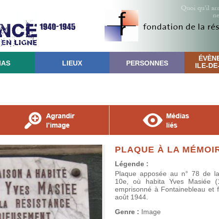
ÉVÈN
IAS
LIEUX
PERSONNES
ILE-D
PLAQUE À LA MÉMOIR
Légende :
Plaque apposée au n° 78 de la
10e, où habita Yves Masiée (1
emprisonné à Fontainebleau et fu
août 1944.
Genre :
Image