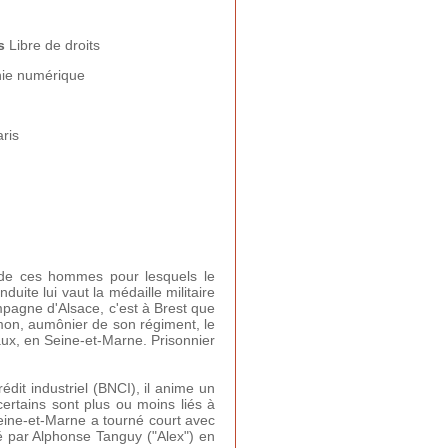
ns
Libre de droits
ie numérique
ris
t de ces hommes pour lesquels le
uite lui vaut la médaille militaire
mpagne d'Alsace, c'est à Brest que
Simon, aumônier de son régiment, le
aux, en Seine-et-Marne. Prisonnier
dit industriel (BNCI), il anime un
certains sont plus ou moins liés à
Seine-et-Marne a tourné court avec
é par Alphonse Tanguy ("Alex") en