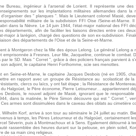
.
e Bureau, ingénieur à l'arsenal de Lorient. Il représente une de
enseignements sur les implantations militaires allemandes dans la r
d'organiser des " planques ". Mais le Lieutenant colonel Masié, deve
sponsabilité militaire de la subdivision FFI Oise /Seine-et-Marne. Il
l'abri dans la Nièvre. Le 14 juin 1944, l'état-major national des FFI d
les départements, afin de faciliter les liaisons directes entre ces d
t-major à larégion, chargé des questions de son ex-subdivision. Finale
liaison des départements de l'Oise et de la Seine-et-Marne.
ient à Montgeron chez la fille des époux Lelong. Le général Lelong a 
t emprisonnée à Fresnes. Leur fille, Jacqueline, continue le combat. D
s par le SD. Mais " Corret ", grâce à des policiers français parvient à
 son adjoint, le capitaine Henri Forthomme, scie ses menottes.
nt en Seine-et-Marne, le capitaine Jacques Desbois (né en 1905, chass
ettre en rapport avec un groupe de Résistance au scolasticat de la 
 résistants, clercs ou laïcs, y ont fait étape ; la Résistance de Monterea
ère du Halgoüet, le Père économe, Pierre Letourneur… appartiennent dé
es Desbois, le nouvel adjoint de Masié, ignorant que le responsabl
1944, dans la matinée, le Père Simon découvre qui est " Corret ", ven
Ces armes sont dissimulées dans le caveau des oblats au cimetière 
Wilhelm Korf, arrive à son tour au séminaire le 24 juillet au matin. Bi
évenus à temps, les Pères Letourneur et du Halgoüet, certainement le
rcel Séverin, puis à Montmachoux et à Sens. Egalement détourné à te
é rassemblée des heures durant sur la pelouse, en plein soleil, Kor
e de sa main cinq religieux.