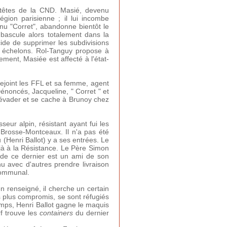
s têtes de la CND. Masié, devenu
égion parisienne ; il lui incombe
nu "Corret", abandonne bientôt le
 bascule alors totalement dans la
écide de supprimer les subdivisions
eux échelons. Rol-Tanguy propose à
ment, Masiée est affecté à l'état-
rejoint les FFL et sa femme, agent
énoncés, Jacqueline, " Corret " et
 s'évader et se cache à Brunoy chez
eur alpin, résistant ayant fui les
Brosse-Montceaux. Il n'a pas été
u (Henri Ballot) y a ses entrées. Le
jà à la Résistance. Le Père Simon
e de ce dernier est un ami de son
u avec d'autres prendre livraison
communal.
en renseigné, il cherche un certain
s plus compromis, se sont réfugiés
mps, Henri Ballot gagne le maquis
f trouve les
containers
du dernier