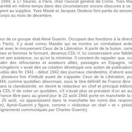
 1944, à 17 heures, à Paris, chez l'avocat général de Come, Yves M
arrêté en même temps dans des circonstances encore obscures à ce 
ent au supplice. Yves Masié et Jacques Desbois font partie du second
 corps au mois de décembre.
eur de ce groupe était Aimé Guerrin. Occupant des fonctions à la direc
s à Paris), il y avait connu Masiée qui se montra un combattant ard
né avec le mouvement Ceux de la Libération. A partir de la fusion, certe
es et femmes le formant, devenus CDL-V, lui conservaient une fidélité
nt son existence, ou qu’on la minimise. Il convient de rappeler que, out
abri des réfractaires et aviateurs alliés, passages en Espagne
ngétorix » avait dès sa création développé une action de publication 
 publia dès fin 1941 - début 1942 des journaux clandestins, d’abord as
lusieurs fois d’intitulé avant de s’appeler
Ceux de la Libération
, p
944, comme quotidien désormais, sous le titre définitif de
France libre
ans la clandestinité, en devint le rédacteur en chef et principal éditori
à CDL-V de créer un quotidien, s’il n’avait plus se prévaloir d’un an a
rance libre
paru au grand jour le 22 août 1944 porte en manchette la 
25 août, où apparaissent dans la manchette les noms des responsab
n), Aymé-Guerrin y figure, comme « rédacteur en chef » et « prés
seignements communiqués par Charles Guerrin).