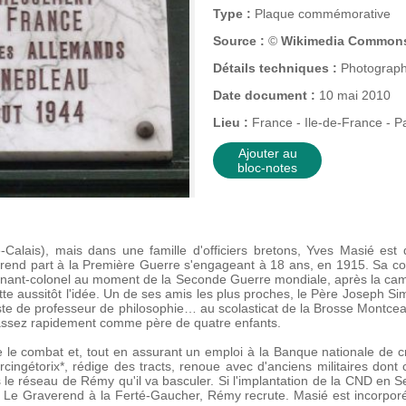
Type :
Plaque commémorative
Source :
©
Wikimedia Commo
Détails techniques :
Photograph
Date document :
10 mai 2010
Lieu :
France - Ile-de-France - Pa
Ajouter au
bloc-notes
Calais), mais dans une famille d'officiers bretons, Yves Masié es
prend part à la Première Guerre s'engageant à 18 ans, en 1915. Sa cond
utenant-colonel au moment de la Seconde Guerre mondiale, après la ca
ejette aussitôt l'idée. Un de ses amis les plus proches, le Père Joseph 
oste de professeur de philosophie… au scolasticat de la Brosse Montce
 assez rapidement comme père de quatre enfants.
e le combat et, tout en assurant un emploi à la Banque nationale de cré
ingétorix*, rédige des tracts, renoue avec d'anciens militaires dont 
le réseau de Rémy qu'il va basculer. Si l'implantation de la CND en 
t Le Graverend à la Ferté-Gaucher, Rémy recrute. Masié est incorpor