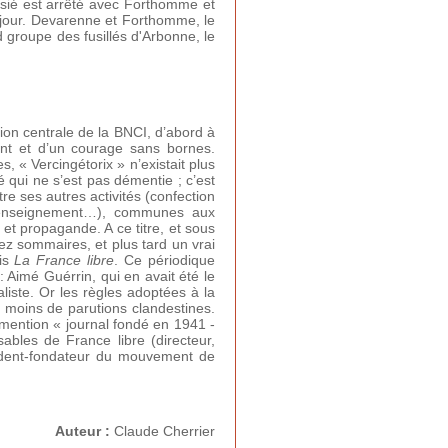
asié est arrêté avec Forthomme et
jour. Devarenne et Forthomme, le
 groupe des fusillés d'Arbonne, le
tion centrale de la BNCI, d’abord à
ent et d’un courage sans bornes.
s, « Vercingétorix » n’existait plus
 qui ne s’est pas démentie ; c’est
re ses autres activités (confection
, renseignement…), communes aux
et propagande. A ce titre, et sous
sez sommaires, et plus tard un vrai
uis
La France libre
. Ce périodique
: Aimé Guérrin, qui en avait été le
aliste. Or les règles adoptées à la
u moins de parutions clandestines.
mention « journal fondé en 1941 -
les de France libre (directeur,
ident-fondateur du mouvement de
Auteur :
Claude Cherrier