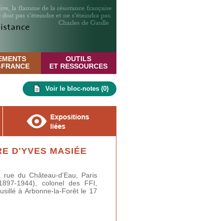
EMENTS
OUTILS
E-FRANCE
ET RESSOURCES
Voir le bloc-notes (
0
)
E D'YVES MASIÉE
 rue du Château-d'Eau, Paris
897-1944), colonel des FFI,
sillé à Arbonne-la-Forêt le 17