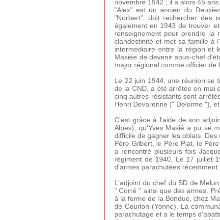
novembre 1942 ; il a alors 45 ans
"Alex" est un ancien du Deuxièm
"Norbert", doit rechercher des r
également en 1943 de trouver et 
renseignement pour prendre la re
clandestinité et met sa famille à 
intermédiaire entre la région et 
Masiée de devenir sous-chef d'éta
major régional comme officier de 
Le 22 juin 1944, une réunion se t
de la CND, a été arrêtée en mai e
cinq autres résistants sont arrêté
Henri Devarenne (" Delorme "), et
C'est grâce à l'aide de son adjoi
Alpes), qu'Yves Masié a pu se m
difficile de gagner les oblats. Des
Père Gilbert, le Père Piat, le P
a rencontré plusieurs fois Jacqu
régiment de 1940. Le 17 juillet 
d'armes parachutées récemment. 
L'adjoint du chef du SD de Melun, 
" Corré " ainsi que des armes. Pr
à la ferme de la Bondue, chez Ma
de Courlon (Yonne). La communaut
parachutage et a le temps d'abattr