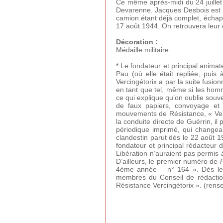
Ce même après-midi du 24 juillet
Devarenne. Jacques Desbois est 
camion étant déjà complet, échapp
17 août 1944. On retrouvera leur
Décoration :
Médaille militaire
* Le fondateur et principal animat
Pau (où elle était repliée, pui
Vercingétorix a par la suite fusion
en tant que tel, même si les homm
ce qui explique qu’on oublie souve
de faux papiers, convoyage et 
mouvements de Résistance, « Verci
la conduite directe de Guérrin, il
périodique imprimé, qui changea p
clandestin parut dès le 22 août 1
fondateur et principal rédacteur d
Libération n’auraient pas permis 
D’ailleurs, le premier numéro de
F
4ème année – n° 164 ». Dès le 
membres du Conseil de rédactio
Résistance Vercingétorix ». (ren