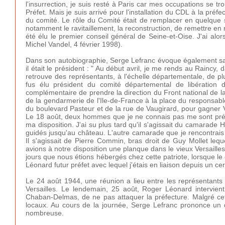
l'insurrection, je suis resté à Paris car mes occupations se t
Préfet. Mais je suis arrivé pour l'installation du CDL à la préfe
du comité. Le rôle du Comité était de remplacer en quelque so
notamment le ravitaillement, la reconstruction, de remettre en
été élu le premier conseil général de Seine-et-Oise. J'ai alor
Michel Vandel, 4 février 1998).
Dans son autobiographie, Serge Lefranc évoque également sa p
il était le président : " Au début avril, je me rends au Raincy, 
retrouve des représentants, à l'échelle départementale, de p
fus élu président du comité départemental de libération 
complémentaire de prendre la direction du Front national de la
de la gendarmerie de l'Ile-de-France à la place du responsable 
du boulevard Pasteur et de la rue de Vaugirard, pour gagner Ve
Le 18 août, deux hommes que je ne connais pas me sont prés
ma disposition. J'ai su plus tard qu'il s'agissait du camarade
guidés jusqu'au château. L'autre camarade que je rencontrais 
Il s'agissait de Pierre Commin, bras droit de Guy Mollet lequ
avions à notre disposition une planque dans le vieux Versaill
jours que nous étions hébergés chez cette patriote, lorsque le
Léonard futur préfet avec lequel j'étais en liaison depuis un ce
Le 24 août 1944, une réunion a lieu entre les représentants
Versailles. Le lendemain, 25 août, Roger Léonard intervient
Chaban-Delmas, de ne pas attaquer la préfecture. Malgré ce
locaux. Au cours de la journée, Serge Lefranc prononce un di
nombreuse.