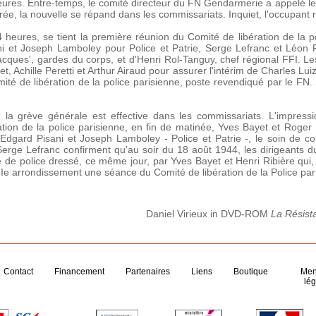
eures. Entre-temps, le comité directeur du FN Gendarmerie a appelé l
irée, la nouvelle se répand dans les commissariats. Inquiet, l'occupant
eures, se tient la première réunion du Comité de libération de la p
ni et Joseph Lamboley pour Police et Patrie, Serge Lefranc et Léon P
acques', gardes du corps, et d'Henri Rol-Tanguy, chef régional FFI. L
, Achille Peretti et Arthur Airaud pour assurer l'intérim de Charles Lui
té de libération de la police parisienne, poste revendiqué par le FN. 
la grève générale est effective dans les commissariats. L'impressio
tion de la police parisienne, en fin de matinée, Yves Bayet et Roger
, Edgard Pisani et Joseph Lamboley - Police et Patrie -, le soin de c
 Serge Lefranc confirment qu'au soir du 18 août 1944, les dirigeants d
e de police dressé, ce même jour, par Yves Bayet et Henri Ribière qu
IIIe arrondissement une séance du Comité de libération de la Police par
Daniel Virieux in DVD-ROM
La Résist
Contact
Financement
Partenaires
Liens
Boutique
Men
lég