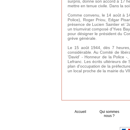
surpris, donne son accord à 17 h
mettre en tenue civile. Dans la so
Comme convenu, le 14 août à 14 h
Police), Roger Priou, Edgar Pisa
présence de Lucien Saintier et 'J
un triumvirat composé d'Yves Bayet
pour désigner le président du Comi
grève générale.
Le 15 août 1944, dès 7 heures, 
considérable. Au Comité de libéra
‘David' - Honneur de la Police -
Lefranc. Les écrits ultérieurs de
plan d'occupation de la préfectur
un local proche de la mairie du V
Accueil
Qui sommes
nous ?