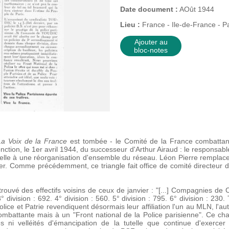
Date document :
AOût 1944
Lieu :
France - Ile-de-France - Pa
Ajouter au
bloc-notes
La Voix de la France
est tombée - le Comité de la France combattant
nction, le 1er avril 1944, du successeur d'Arthur Airaud : le responsabl
attelle à une réorganisation d'ensemble du réseau. Léon Pierre rempla
ier. Comme précédemment, ce triangle fait office de comité directeur
uvé des effectifs voisins de ceux de janvier : "[...] Compagnies de C
° division : 692. 4° division : 560. 5° division : 795. 6° division : 230. T
ce et Patrie revendiquent désormais leur affiliation l'un au MLN, l'aut
mbattante mais à un "Front national de la Police parisienne". Ce c
es ni velléités d'émancipation de la tutelle que continue d'exercer