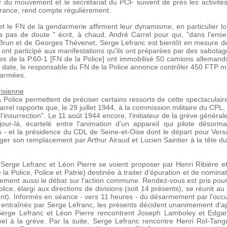
ur du mouvement et le secrétariat du PCF suivent de près les activité
France, rend compte régulièrement.
 et le FN de la gendarmerie affirment leur dynamisme, en particulier lo
y a pas de doute " écrit, à chaud, André Carrel pour qui, "dans l'ense
d Brun et de Georges Thévenet, Serge Lefranc est bientôt en mesure de
ont participé aux manifestations qu'ils ont préparées par des sabot
 de la P.60-1 [FN de la Police] ont immobilisé 50 camions allemands 
te date, le responsable du FN de la Police annonce contrôler 450 FTP ma
 armées.
risienne
 Police permettent de préciser certains ressorts de cette spectaculair
arrel rapporte que, le 29 juillet 1944, à la commission militaire du CPL
'insurrection". Le 11 août 1944 encore, l'initiateur de la grève générale 
jour-là, écartelé entre l'animation d'un appareil qui pilote désorma
 - et la présidence du CDL de Seine-et-Oise dont le départ pour Versa
er son remplacement par Arthur Airaud et Lucien Saintier à la tête du
 Serge Lefranc et Léon Pierre se voient proposer par Henri Ribière 
 la Police, Police et Patrie) destinée à traiter d'épuration et de nomin
alement aussi le débat sur l'action commune. Rendez-vous est pris pour
lice, élargi aux directions de divisions (soit 14 présents), se réunit a
ment). Informés en séance - vers 11 heures - du désarmement par l'occ
t entraînés par Serge Lefranc, les présents décident unanimement d'ap
erge Lefranc et Léon Pierre rencontrent Joseph Lamboley et Edgar 
pel à la grève. Par la suite, Serge Lefranc rencontre Henri Rol-Tang