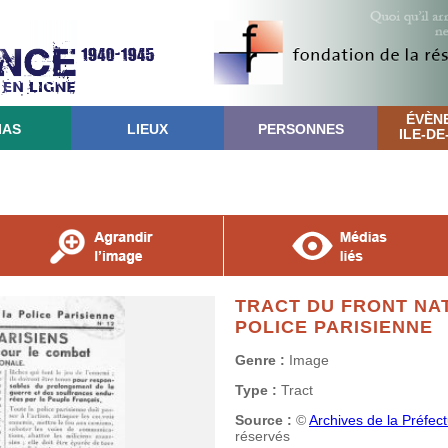
ÉVÈN
IAS
LIEUX
PERSONNES
ILE-D
TRACT DU FRONT NAT
POLICE PARISIENNE
Genre :
Image
Type :
Tract
Source :
©
Archives de la Préfec
réservés