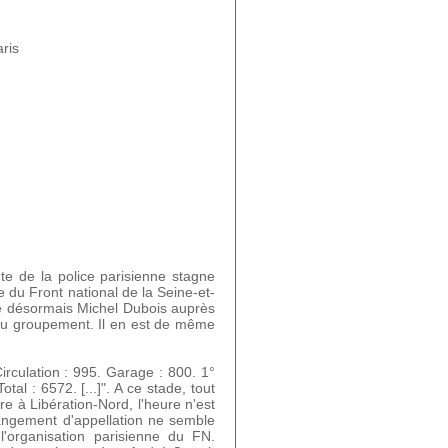
ris
e de la police parisienne stagne
e du Front national de la Seine-et-
ce désormais Michel Dubois auprès
 du groupement. Il en est de même
irculation : 995. Garage : 800. 1°
otal : 6572. [...]". A ce stade, tout
re à Libération-Nord, l'heure n'est
hangement d'appellation ne semble
 l'organisation parisienne du FN.