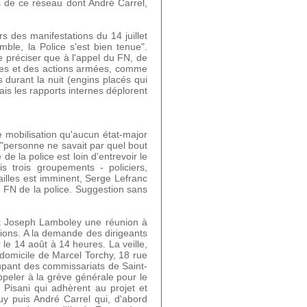
s de ce réseau dont André Carrel,
rs des manifestations du 14 juillet
mble, la Police s'est bien tenue".
 préciser que à l'appel du FN, de
ages et des actions armées, comme
durant la nuit (engins placés qui
is les rapports internes déplorent
e mobilisation qu'aucun état-major
, "personne ne savait par quel bout
de la police est loin d'entrevoir le
is trois groupements - policiers,
illes est imminent, Serge Lefranc
 FN de la police. Suggestion sans
et Joseph Lamboley une réunion à
ations. A la demande des dirigeants
 le 14 août à 14 heures. La veille,
u domicile de Marcel Torchy, 18 rue
upant des commissariats de Saint-
peler à la grève générale pour le
Pisani qui adhèrent au projet et
uy puis André Carrel qui, d'abord