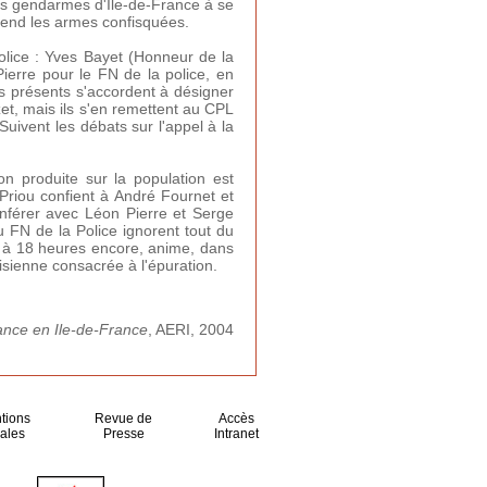
es gendarmes d'Ile-de-France à se
 rend les armes confisquées.
olice : Yves Bayet (Honneur de la
ierre pour le FN de la police, en
es présents s'accordent à désigner
zet, mais ils s'en remettent au CPL
Suivent les débats sur l'appel à la
n produite sur la population est
 Priou confient à André Fournet et
onférer avec Léon Pierre et Serge
u FN de la Police ignorent tout du
i, à 18 heures encore, anime, dans
isienne consacrée à l'épuration.
ance en Ile-de-France
, AERI, 2004
tions
Revue de
Accès
ales
Presse
Intranet