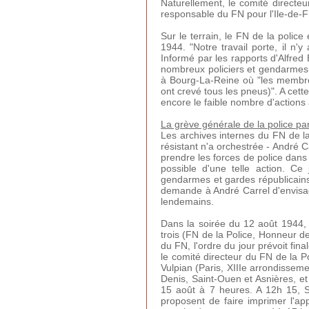
Naturellement, le comité directe
responsable du FN pour l'Ile-de-
Sur le terrain, le FN de la police
1944. "Notre travail porte, il n'
Informé par les rapports d'Alfre
nombreux policiers et gendarmes 
à Bourg-La-Reine où "les membres
ont crevé tous les pneus)". A cet
encore le faible nombre d'actions
La grève générale de la police pa
Les archives internes du FN de la
résistant n'a orchestrée - André C
prendre les forces de police dans l
possible d'une telle action. Ce 
gendarmes et gardes républicains
demande à André Carrel d'envisag
lendemains.
Dans la soirée du 12 août 1944,
trois (FN de la Police, Honneur de
du FN, l'ordre du jour prévoit fin
le comité directeur du FN de la Po
Vulpian (Paris, XIIIe arrondisse
Denis, Saint-Ouen et Asnières, e
15 août à 7 heures. A 12h 15, S
proposent de faire imprimer l'ap