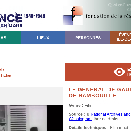
ÉVÈN
IAS
LIEUX
PERSONNES
ILE-D
LE GÉNÉRAL DE GAU
DE RAMBOUILLET
Genre :
Film
Source :
©
National Archives and
Washington
Libre de droits
Détails techniques :
Film muet n