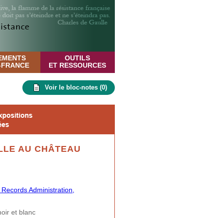
EMENTS
OUTILS
E-FRANCE
ET RESSOURCES
Voir le bloc-notes (
0
)
LLE AU CHÂTEAU
 Records Administration,
oir et blanc