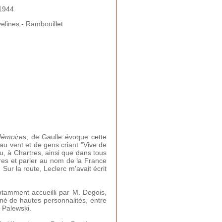
1944
elines - Rambouillet
émoires
, de Gaulle évoque cette
 au vent et de gens criant "Vive de
u, à Chartres, ainsi que dans tous
ires et parler au nom de la France
Sur la route, Leclerc m'avait écrit
notamment accueilli par M. Degois,
né de hautes personnalités, entre
t Palewski.