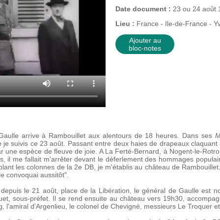
Date document :
23 ou 24 août 
Lieu :
France - Ile-de-France - Yv
Ajouter au
bloc-notes
Gaulle arrive à Rambouillet aux alentours de 18 heures. Dans ses
M
que je suivis ce 23 août. Passant entre deux haies de drapeaux claquant
ar une espèce de fleuve de joie. A La Ferté-Bernard, à Nogent-le-Rotro
sés, il me fallait m'arrêter devant le déferlement des hommages popula
lant les colonnes de la 2e DB, je m'établis au château de Rambouillet. 
e le convoquai aussitôt".
depuis le 21 août, place de la Libération, le général de Gaulle est 
et, sous-préfet. Il se rend ensuite au château vers 19h30, accompag
g, l'amiral d'Argenlieu, le colonel de Chevigné, messieurs Le Troquer e