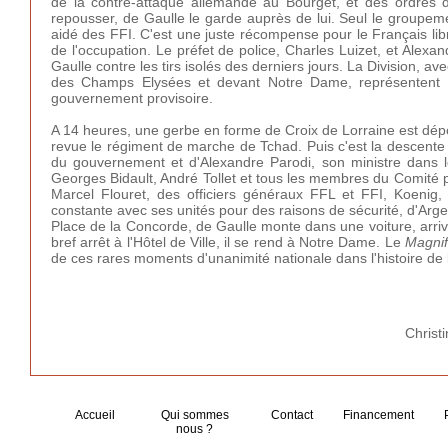
de la contre-attaque allemande au Bourget, et des ordres d
repousser, de Gaulle le garde auprès de lui. Seul le groupe
aidé des FFI. C'est une juste récompense pour le Français libre
de l'occupation. Le préfet de police, Charles Luizet, et Alexa
Gaulle contre les tirs isolés des derniers jours. La Division, 
des Champs Elysées et devant Notre Dame, représentent le
gouvernement provisoire.
A 14 heures, une gerbe en forme de Croix de Lorraine est dépo
revue le régiment de marche de Tchad. Puis c'est la descen
du gouvernement et d'Alexandre Parodi, son ministre dans le
Georges Bidault, André Tollet et tous les membres du Comité pa
Marcel Flouret, des officiers généraux FFL et FFI, Koenig
constante avec ses unités pour des raisons de sécurité, d'Arge
Place de la Concorde, de Gaulle monte dans une voiture, arrive
bref arrêt à l'Hôtel de Ville, il se rend à Notre Dame. Le
Magnif
de ces rares moments d'unanimité nationale dans l'histoire de 
Christ
Accueil
Qui sommes
Contact
Financement
nous ?