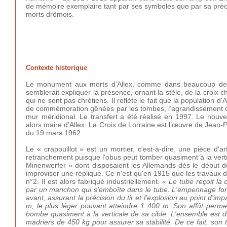
de mémoire exemplaire tant par ses symboles que par sa pré
morts drômois.
Contexte historique
Le monument aux morts d’Allex, comme dans beaucoup de co
semblerait expliquer la présence, ornant la stèle, de la croix
qui ne sont pas chrétiens. Il reflète le fait que la population 
de commémoration gênées par les tombes, l’agrandissement du
mur méridional. Le transfert a été réalisé en 1997. Le nou
alors maire d’Allex. La Croix de Lorraine est l’œuvre de Jean
du 19 mars 1962.
Le « crapouillot » est un mortier, c'est-à-dire, une pièce d'ar
retranchement puisque l'obus peut tomber quasiment à la vertica
Minenwerfer » dont disposaient les Allemands dès le début de 
improviser une réplique. Ce n'est qu'en 1915 que les travaux
n°2. Il est alors fabriqué industriellement.
« Le tube reçoit la
par un manchon qui s'emboîte dans le tube. L'empennage foncti
avant, assurant la précision du tir et l'explosion au point d'imp
m, le plus léger pouvant atteindre 1 400 m. Son affût permet 
bombe quasiment à la verticale de sa cible. L'ensemble est 
madriers de 450 kg pour assurer sa stabilité. De ce fait, so