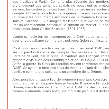
des Invalides à Paris). Ce fut le plus répandu des mortie
profondément des abris, les soldats ne pouvaient se proté
aériens, les destructions des tranchées par les mines souterra
compte 300 batteries à la fin de la guerre. Elle est dissoute
58 ornent les monuments aux morts de la Première Guerre m
Tarn-et-Garonne !). On imagine facilement, à la vue de ce mor
Par un cheminement particulier, le surnom du mortier 58 n°
dessinateur Jean Galtier-Boissière (1891-1966).
L'autre symbole fort du monument est la Croix de Lorraine, e
guerre, du gaullisme comme parti politique. Selon son histoire, 
C'est pour répondre à la croix gammée qu'en juillet 1940, sur
sur un pavillon tricolore de beaupré des navires et sur les 
Lorraine devient, par la suite, le symbole des Français libre
sympathie vis-à-vis des Britanniques et de De Gaulle. Puis e
Après la guerre, la Croix de Lorraine devient l'emblème des p
l'UMP. Ce symbole orne des lieux de mémoire d'une dimensio
familiale comme une stèle dans un cimetière de la Drôme.
Allex possède un autre lieu de mémoire important consacré 
bordure du terrain de parachutage Temple. Il rappelle l’épisod
Drôme, dans la nuit du 16 au 17 août 1944. La destruction 
l’armée allemande. Dans Allex, une modeste plaque est dédiée 