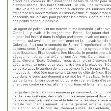
grand idéal commun. Ils n’avaient pas besoin de parler pour 
d’enthousiasme, des balles sifflèrent. De loin, une mitraille
lustre vola en éclats. On chercha à éteindre les lumières mai
freinèrent les manifestations d’enthousiasme et rappelèrent t
descendis sur la place pour préciser les ordres. Chars et half-
des points d’attaque possible.
Un agent de police vint me trouver et me demanda d’aller avec
Granell, il y avait là le sergent-chef Bernal, l’adjudant-che
aujourd’hui installé dans la région parisienne, avait été torero
hommes, qui avaient entière confiance en lui. Il avait l’art de 
Coloniale, était tout le contraire de Bernal. Il représentait 
sa conscience, Neyret avait gagné l’estime et la sympathie de g
sous-lieutenant Elias devaient être blessés, le premier mortel
dégagement du central téléphonique Archives, Caron était imp
Elias, élève à l’École Coloniale, nous avait rejoint à travers
août, à midi, sa mère et sa sœur arrivèrent à la place de l’Hôte
de police avec le gardien de la paix et mon fidèle Pirlian. Pirlia
– tout petit. Il doit être maintenant tailleur du côté de Nice. I
que dans le sens que donnent à ce mot les Marseillais. Je le v
tas de fumier lorrain posé en bordure de rue, en train d’essa
une fusée contre un char allemand qui tournait lentement au co
Le gardien de la paix nous emmena prudemment, par un itinéra
gardiens en uniforme, des civils, un très jeune général dans un b
La police avait pris l’initiative et la tête de la résistance pari
part de l’occupant allemand. Le jeune général, aimable, symp
plus connu sous le nom de Chaban-Delmas. Bien entendu, la