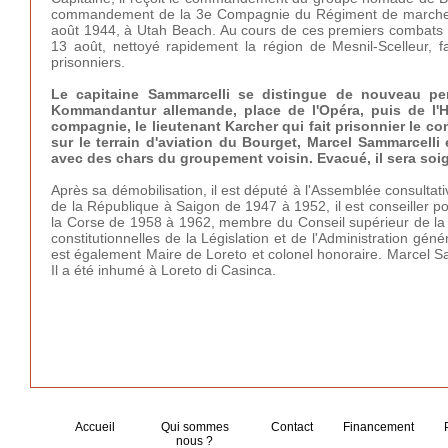
commandement de la 3e Compagnie du Régiment de marche d
août 1944, à Utah Beach. Au cours de ces premiers combats sur le
13 août, nettoyé rapidement la région de Mesnil-Scelleur, fai
prisonniers.
Le capitaine Sammarcelli se distingue de nouveau pend
Kommandantur allemande, place de l'Opéra, puis de l'Hôt
compagnie, le lieutenant Karcher qui fait prisonnier le c
sur le terrain d'aviation du Bourget, Marcel Sammarcelli e
avec des chars du groupement voisin. Evacué, il sera so
Après sa démobilisation, il est député à l'Assemblée consultat
de la République à Saigon de 1947 à 1952, il est conseiller 
la Corse de 1958 à 1962, membre du Conseil supérieur de la 
constitutionnelles de la Législation et de l'Administration gé
est également Maire de Loreto et colonel honoraire. Marcel Sa
Il a été inhumé à Loreto di Casinca.
Accueil
Qui sommes
Contact
Financement
nous ?