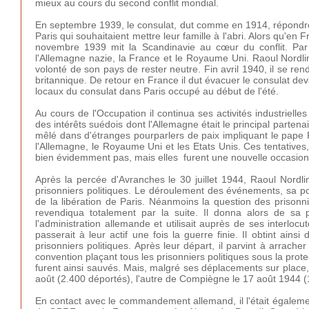
mieux au cours du second conflit mondial.
En septembre 1939, le consulat, dut comme en 1914, répondre 
Paris qui souhaitaient mettre leur famille à l'abri. Alors qu'en F
novembre 1939 mit la Scandinavie au cœur du conflit. Par a
l'Allemagne nazie, la France et le Royaume Uni. Raoul Nordling
volonté de son pays de rester neutre. Fin avril 1940, il se ren
britannique. De retour en France il dut évacuer le consulat deva
locaux du consulat dans Paris occupé au début de l'été.
Au cours de l'Occupation il continua ses activités industriell
des intérêts suédois dont l'Allemagne était le principal part
mêlé dans d'étranges pourparlers de paix impliquant le pape P
l'Allemagne, le Royaume Uni et les Etats Unis. Ces tentatives
bien évidemment pas, mais elles furent une nouvelle occasion d'
Après la percée d'Avranches le 30 juillet 1944, Raoul Nordli
prisonniers politiques. Le déroulement des événements, sa pos
de la libération de Paris. Néanmoins la question des prisonnier
revendiqua totalement par la suite. Il donna alors de sa 
l'administration allemande et utilisait auprès de ses interloc
passerait à leur actif une fois la guerre finie. Il obtint ain
prisonniers politiques. Après leur départ, il parvint à arrac
convention plaçant tous les prisonniers politiques sous la prot
furent ainsi sauvés. Mais, malgré ses déplacements sur place,
août (2.400 déportés), l'autre de Compiègne le 17 août 1944 (
En contact avec le commandement allemand, il l'était égaleme