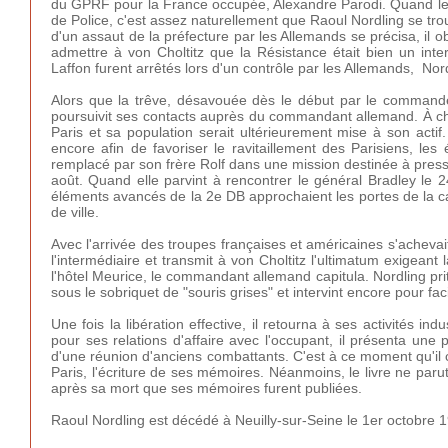
du GPRF pour la France occupée, Alexandre Parodi. Quand le 19
de Police, c'est assez naturellement que Raoul Nordling se tr
d'un assaut de la préfecture par les Allemands se précisa, il ob
admettre à von Choltitz que la Résistance était bien un inte
Laffon furent arrêtés lors d'un contrôle par les Allemands, Nordl
Alors que la trêve, désavouée dès le début par le commandeme
poursuivit ses contacts auprès du commandant allemand. À cha
Paris et sa population serait ultérieurement mise à son actif
encore afin de favoriser le ravitaillement des Parisiens, les 
remplacé par son frère Rolf dans une mission destinée à press
août. Quand elle parvint à rencontrer le général Bradley le 2
éléments avancés de la 2e DB approchaient les portes de la c
de ville.
Avec l'arrivée des troupes françaises et américaines s'achevai
l'intermédiaire et transmit à von Choltitz l'ultimatum exigean
l'hôtel Meurice, le commandant allemand capitula. Nordling prit
sous le sobriquet de "souris grises" et intervint encore pour faci
Une fois la libération effective, il retourna à ses activités ind
pour ses relations d'affaire avec l'occupant, il présenta une
d'une réunion d'anciens combattants. C'est à ce moment qu'il 
Paris, l'écriture de ses mémoires. Néanmoins, le livre ne paru
après sa mort que ses mémoires furent publiées.
Raoul Nordling est décédé à Neuilly-sur-Seine le 1er octobre 