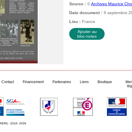
Source :
©
Archives Maurice Ch
Date document :
9 septembre 2
Lieu :
France
Ajouter au
bloc-notes
Contact
Financement
Partenaires
Liens
Boutique
Men
lég
 AERI) - 2010- 2026