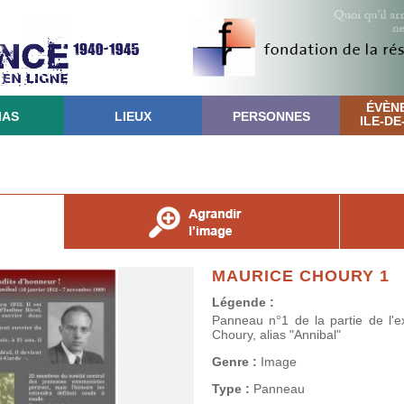
ÉVÈN
IAS
LIEUX
PERSONNES
ILE-D
MAURICE CHOURY 1
Légende :
Panneau n°1 de la partie de l'e
Choury, alias "Annibal"
Genre :
Image
Type :
Panneau