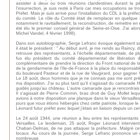
assister à deux ou trois réunions clandestines durant la pé
l'insurrection, je suis resté à Paris car mes occupations se t
Préfet. Mais je suis arrivé pour l'installation du CDL à la préfe
du comité. Le rôle du Comité était de remplacer en quelque so
notamment le ravitaillement, la reconstruction, de remettre en
été élu le premier conseil général de Seine-et-Oise. J'ai alor
Michel Vandel, 4 février 1998).
Dans son autobiographie, Serge Lefranc évoque également sa p
il était le président : " Au début avril, je me rends au Raincy, 
retrouve des représentants, à l'échelle départementale, de p
fus élu président du comité départemental de libération 
complémentaire de prendre la direction du Front national de la
de la gendarmerie de l'Ile-de-France à la place du responsable 
du boulevard Pasteur et de la rue de Vaugirard, pour gagner Ve
Le 18 août, deux hommes que je ne connais pas me sont prés
ma disposition. J'ai su plus tard qu'il s'agissait du camarade
guidés jusqu'au château. L'autre camarade que je rencontrais 
Il s'agissait de Pierre Commin, bras droit de Guy Mollet lequ
avions à notre disposition une planque dans le vieux Versaill
jours que nous étions hébergés chez cette patriote, lorsque le
Léonard futur préfet avec lequel j'étais en liaison depuis un ce
Le 24 août 1944, une réunion a lieu entre les représentants
Versailles. Le lendemain, 25 août, Roger Léonard intervient
Chaban-Delmas, de ne pas attaquer la préfecture. Malgré ce
locaux. Au cours de la journée, Serge Lefranc prononce un di
nombreuse.