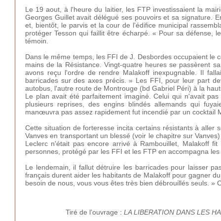
Le 19 aout, à l'heure du laitier, les FTP investissaient la mai
Georges Guillet avait délégué ses pouvoirs et sa signature. E
et, bientôt, le parvis et la cour de l'édifice municipal rasse
protéger Tesson qui faillit être écharpé. « Pour sa défense, le 
témoin.
Dans le même temps, les FFI de J. Desbordes occupaient le co
mains de la Résistance. Vingt-quatre heures se passèrent sa
avons reçu l'ordre de rendre Malakoff inexpugnable. Il fallai
barricades sur des axes précis. » Les FFI, pour leur part d
autobus, l'autre route de Montrouge (bd Gabriel Péri) à la hau
Le plan avait été parfaitement imaginé. Celui qui n'avait pas
plusieurs reprises, des engins blindés allemands qui fuyai
manœuvra pas assez rapidement fut incendié par un cocktail 
Cette situation de forteresse incita certains résistants à aller 
Vanves en transportant un blessé (voir le chapitre sur Vanve
Leclerc n'était pas encore arrivé à Rambouillet, Malakoff fi
personnes, protégé par les FFI et les FTP en accompagna les q
Le lendemain, il fallut détruire les barricades pour laisser 
français durent aider les habitants de Malakoff pour gagner d
besoin de nous, vous vous êtes très bien débrouillés seuls. » 
Tiré de l'ouvrage :
LA LIBERATION DANS LES H