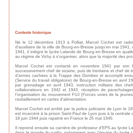
Contexte historique
Né le 12 décembre 1913 à Polliat, Marcel Cochet est radio 
d'auxiliaire de la ville de Bourg-en-Bresse jusqu'en mai 1941, 
1941, il intègre le lycée Lalande de Bourg-en-Bresse en qualité
au régime de Vichy à s'organiser, alors que la majorité des pr
Marcel Cochet est contacté en novembre 1941 par son fr
successivement chef de sizaine, puis de trentaine et chef de t
d'armes cachées à la Trappe des Dombes et accomplit ensu
(Service du travail obligatoire) de Bourg-en-Bresse en avril 1
par grenadage en avril 1943, instruction militaire des c
collaborateurs en 1942 et 1943, réception de parachutages
l'organisation du mouvement FUJ (Forces unies de la jeuness
ravitaillement en cartes d'alimentation.
Marcel Cochet est arrêté par la police judiciaire de Lyon le 
est incarcéré à la prison Saint-Paul de Lyon puis à la centrale 
18 juin 1944 puis rapatrié en France le 25 mai 1945.
Il reprend ensuite sa carrière de professeur d'EPS au lycée L
dans le monde du rugby, notamment avec l’équipe du lycée Lala