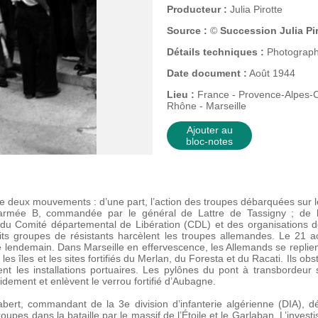
Producteur :
Julia Pirotte
Source :
©
Succession Julia Pi
Détails techniques :
Photographi
Date document :
Août 1944
Lieu :
France - Provence-Alpes-C
Rhône - Marseille
Ajouter au
bloc-notes
 deux mouvements : d’une part, l’action des troupes débarquées sur le l
l’armée B, commandée par le général de Lattre de Tassigny ; de l’a
l du Comité départemental de Libération (CDL) et des organisations 
ts groupes de résistants harcèlent les troupes allemandes. Le 21 aoû
le lendemain. Dans Marseille en effervescence, les Allemands se replient
es îles et les sites fortifiés du Merlan, du Foresta et du Racati. Ils ob
nt les installations portuaires. Les pylônes du pont à transbordeur 
dement et enlèvent le verrou fortifié d’Aubagne.
ert, commandant de la 3e division d’infanterie algérienne (DIA), d
oupes dans la bataille par le massif de l’Étoile et le Garlaban. L’invest