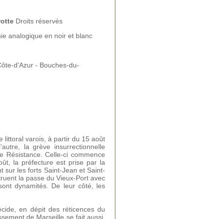
rotte
Droits réservés
e analogique en noir et blanc
ôte-d'Azur - Bouches-du-
ittoral varois, à partir du 15 août
utre, la grève insurrectionnelle
de Résistance. Celle-ci commence
t, la préfecture est prise par la
 sur les forts Saint-Jean et Saint-
struent la passe du Vieux-Port avec
sont dynamités. De leur côté, les
écide, en dépit des réticences du
issement de Marseille se fait aussi,