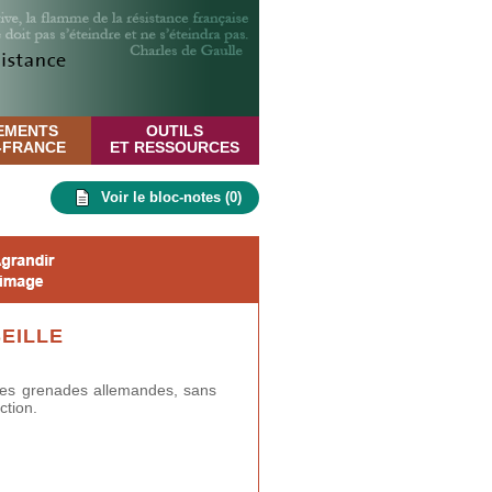
EMENTS
OUTILS
E-FRANCE
ET RESSOURCES
Voir le bloc-notes (
0
)
EILLE
des grenades allemandes, sans
ction.