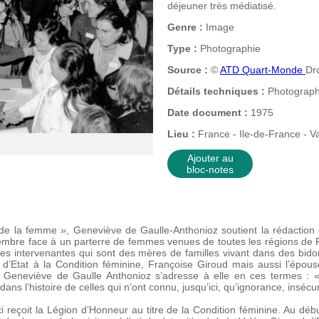
déjeuner très médiatisé.
Genre :
Image
Type :
Photographie
Source :
©
ATD Quart-Monde
Dr
Détails techniques :
Photographi
Date document :
1975
Lieu :
France - Ile-de-France - Va
Ajouter au
bloc-notes
 de la femme », Geneviève de Gaulle-Anthonioz soutient la rédaction
embre face à un parterre de femmes venues de toutes les régions de 
des intervenantes qui sont des mères de familles vivant dans des bido
re d’Etat à la Condition féminine, Françoise Giroud mais aussi l’épo
 Geneviève de Gaulle Anthonioz s’adresse à elle en ces termes :
dans l’histoire de celles qui n’ont connu, jusqu’ici, qu’ignorance, insécur
reçoit la Légion d’Honneur au titre de la Condition féminine. Au dé