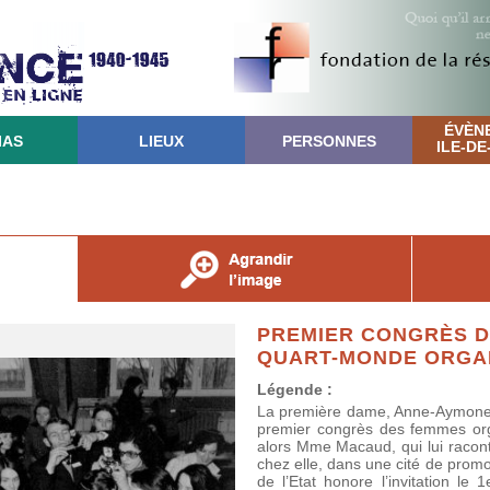
ÉVÈN
IAS
LIEUX
PERSONNES
ILE-D
PREMIER CONGRÈS D
QUART-MONDE ORGAN
Légende :
La première dame, Anne-Aymone G
premier congrès des femmes org
alors Mme Macaud, qui lui raconte 
chez elle, dans une cité de promo
de l’Etat honore l’invitation le