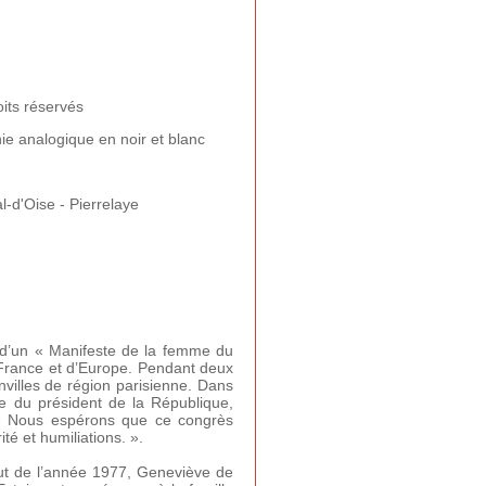
oits réservés
e analogique en noir et blanc
l-d'Oise - Pierrelaye
 d’un « Manifeste de la femme du
France et d’Europe. Pendant deux
nvilles de région parisienne. Dans
use du président de la République,
 « Nous espérons que ce congrès
ité et humiliations. ».
but de l’année 1977, Geneviève de