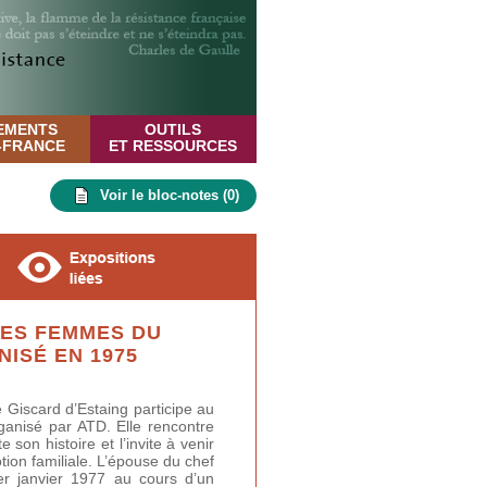
EMENTS
OUTILS
E-FRANCE
ET RESSOURCES
Voir le bloc-notes (
0
)
ES FEMMES DU
ISÉ EN 1975
iscard d’Estaing participe au
anisé par ATD. Elle rencontre
son histoire et l’invite à venir
tion familiale. L’épouse du chef
 1er janvier 1977 au cours d’un