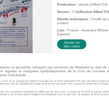
Producteur :
dessin d'Albert Fié
Source :
©
Collection Albert Fi
Détails techniques :
Feuille de 
couleur.
Lieu :
France - Auvergne-Rhône-
Espenel
Ajouter au
bloc-notes
 dessins ou gouaches retraçant ses souvenirs de Résistant au sein de
nt signées et marquées symboliquement de la croix de Lorraine e
marine marchande.
 et 3 sur le croquis) ont établi un barrage sur la route nationale N 93 avec des blocs et des m
 inférieure). Afin de dégager leur angle de tir, ils ont fait sauter une cabane de cantonnier à l’angle
les croix gammées) remontent la vallée par les deux rives, à droite par la N 93 et par les crêt
rité et les tirs des avions obligent les résistants à fuir au plus vite : ils sautent de leurs rochers 