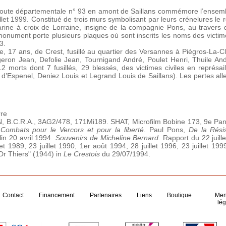
route départementale n° 93 en amont de Saillans commémore l’ensemb
illet 1999. Constitué de trois murs symbolisant par leurs crénelures le 
ine à croix de Lorraine, insigne de la compagnie Pons, au travers d
monument porte plusieurs plaques où sont inscrits les noms des victimes c
3.
e, 17 ans, de Crest, fusillé au quartier des Versannes à Piégros-La-C
eron Jean, Defolie Jean, Tournigand André, Poulet Henri, Thuile An
 12 morts dont 7 fusillés, 29 blessés, des victimes civiles en représa
 d’Espenel, Deniez Louis et Legrand Louis de Saillans). Les pertes al
rre
, B.C.R.A., 3AG2/478, 171Mi189. SHAT, Microfilm Bobine 173, 9e Pan
.
Combats pour le Vercors et pour la liberté
. Paul Pons,
De la Résis
in 20 avril 1994.
Souvenirs de Micheline Bernard
. Rapport du 22 juill
llet 1989, 23 juillet 1990, 1er août 1994, 28 juillet 1996, 23 juillet 199
 Dr Thiers" (1944) in
Le Crestois
du 29/07/1994.
Contact
Financement
Partenaires
Liens
Boutique
Men
lég