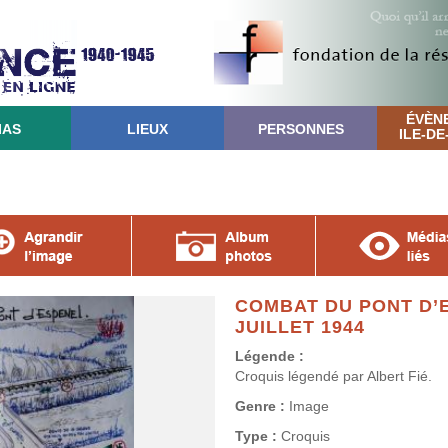
ÉVÈN
IAS
LIEUX
PERSONNES
ILE-D
COMBAT DU PONT D’E
JUILLET 1944
Légende :
Croquis légendé par Albert Fié.
Genre :
Image
Type :
Croquis