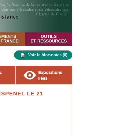
EMENTS
OUTILS
E-FRANCE
ET RESSOURCES
Voir le bloc-notes (
0
)
SPENEL LE 21