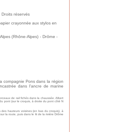
é
Droits réservés
papier crayonnée aux stylos en
Alpes (Rhône-Alpes) - Drôme -
 la compagnie Pons dans la région
ncastrée dans l'ancre de marine
orceaux de rail fichés dans la chaussée. Albert
 du pont (sur le croquis, à droite du pont côté N
es des hauteurs voisines (en bas du croquis), à
sur la route, puis dans le lit de la rivière Drôme