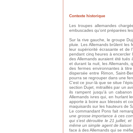
Contexte historique
Les troupes allemandes chargées
embuscades qu’ont préparées les rés
Sur la rive gauche, le groupe Duj
pluie. Les Allemands brûlent les
leur supériorité écrasante et de l’
pendant cinq heures à encercler le
des Allemands auraient été tués 
et durant la nuit, les Allemands,
des fermes environnantes à titre 
dispersée entre Rimon, Saint-Ben
pourra se regrouper dans une fe
C’est ce jour-là que se situe l’é
section Dujet, mitraillés par un a
ils rampent jusqu'à un cabanon 
Allemands ivres qui, en hurlant l
apporte à boire aux blessés et co
maquisards sur les hauteurs de Sai
Le commandant Pons fait remar
une grosse importance à ces com
qui s'est déroulée le 21 juillet, e
même un simple agent de liaison d
face à des Allemands qui se méfi