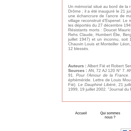
Un mémorial situé au bord de la 
Drôme ; il a été inauguré le 21 ju
une échancrure de l’ancre de mar
village reconstruit d’Espenel. Le 
les déportés du 27 décembre 194
Résistants morts : Doucet Mauric
Rehs Claude, Humbert Élie, Berg
juillet 1947) et un inconnu, soit
Chauvin Louis et Monteiller Léon,
12 blessés.
Auteurs :
Albert Fié et Robert Se
Sources :
AN, 72 AJ 120 N° 7. AN
91.
Pour l’Amour de la France
éphéméride. Lettre de Louis Moul
Fié).
Le Dauphiné Libéré
, 21 jui
1999, 19 juillet 2002. "Journal du
Accueil
Qui sommes
nous ?