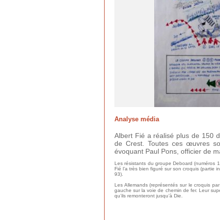
Analyse média
Albert Fié a réalisé plus de 150
de Crest. Toutes ces œuvres so
évoquant Paul Pons, officier de 
Les résistants du groupe Deboard (numéros 1, 2
Fié l’a très bien figuré sur son croquis (partie
93).
Les Allemands (représentés sur le croquis par 
gauche sur la voie de chemin de fer. Leur supério
qu’ils remonteront jusqu’à Die.