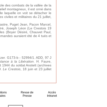
le des combats de la vallée de la
relief montagneux, il est orné dans
e laquelle on voit se détacher le
iviles et militaires du 21 juillet,
lastre, Puget Jean, Pacon Marcel,
dré, Joseph Léon (Le Crestois 19
illes (Boyer Désiré, Chauvet Paul,
lemandes auraient été de 4 tués et
zer. G173-b - 52994/1. ADD, 97 J
tance à la Libération
. H. Faure,
et 1944 du soldat Anstett (archives
9.
Le Crestois
, 18 juin et 23 juillet
tions
Revue de
Accès
ales
Presse
Intranet