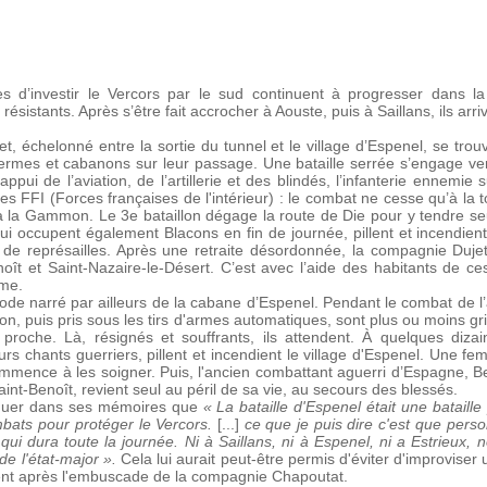
 d’investir le Vercors par le sud continuent à progresser dans l
istants. Après s’être fait accrocher à Aouste, puis à Saillans, ils arriv
et, échelonné entre la sortie du tunnel et le village d’Espenel, se tro
 fermes et cabanons sur leur passage. Une bataille serrée s’engage ve
appui de l’aviation, de l’artillerie et des blindés, l’infanterie ennemi
s FFI (Forces françaises de l'intérieur) : le combat ne cesse qu’à la t
à la Gammon. Le 3e bataillon dégage la route de Die pour y tendre 
 qui occupent également Blacons en fin de journée, pillent et incendien
de représailles. Après une retraite désordonnée, la compagnie Dujet s
oît et Saint-Nazaire-le-Désert. C’est avec l’aide des habitants de
rme.
pisode narré par ailleurs de la cabane d’Espenel. Pendant le combat de 
vion, puis pris sous les tirs d'armes automatiques, sont plus ou moins g
proche. Là, résignés et souffrants, ils attendent. À quelques dizai
eurs chants guerriers, pillent et incendient le village d'Espenel. Une
mmence à les soigner. Puis, l'ancien combattant aguerri d’Espagne, Be
nt-Benoît, revient seul au péril de sa vie, au secours des blessés.
quer dans ses mémoires que
« La bataille d'Espenel était une bataille
bats pour protéger le Vercors.
[...]
ce que je puis dire c'est que perso
t qui dura toute la journée. Ni à Saillans, ni à Espenel, ni a Estrieux, 
e l'état-major ».
Cela lui aurait peut-être permis d'éviter d'improviser 
ent après l'embuscade de la compagnie Chapoutat.