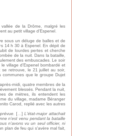
a vallée de la Drôme, malgré les
ent au petit village d’Espenel.
uve sous un déluge de balles et de
rs 14 h 30 à Espenel. En dépit de
e subit de lourdes pertes et cherche
ombée de la nuit. Dans la bataille,
seulement des embuscades. Le soir
t le village d’Espenel bombardé et
e retrouve, le 21 juillet au soir,
 ces communes que le groupe Dujet
l’après-midi, quatre membres de la
rièvement blessés. Pendant la nuit,
nes de mètres, ils entendent les
 femme du village, madame Béranger
nito Carod, replié avec les autres
 prévue.
[…]
L'état-major attachait
nne n'est venu pendant la bataille
nous n'avons vu un seul officier, ni
un plan de feu qui s'avère mal fait,