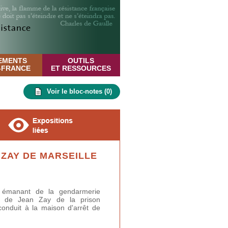
EMENTS
OUTILS
E-FRANCE
ET RESSOURCES
Voir le bloc-notes (
0
)
 ZAY DE MARSEILLE
 émanant de la gendarmerie
ion de Jean Zay de la prison
 conduit à la maison d'arrêt de