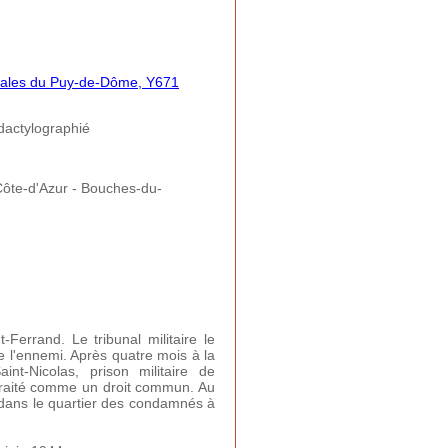
tales du Puy-de-Dôme, Y671
actylographié
ôte-d'Azur - Bouches-du-
Ferrand. Le tribunal militaire le
e l'ennemi
. Après quatre mois à la
t-Nicolas, prison militaire de
d traité comme un droit commun. Au
cé dans le quartier des condamnés à