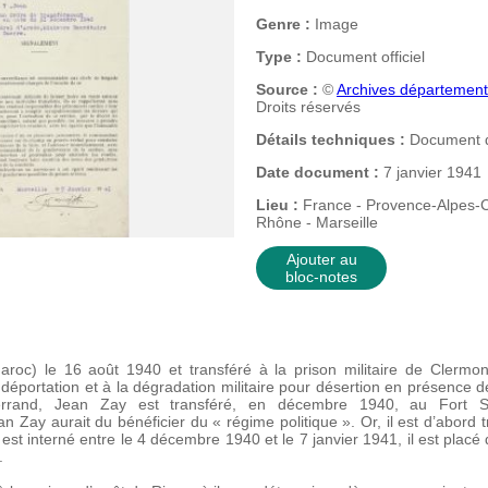
Genre :
Image
Type :
Document officiel
Source :
©
Archives départemen
Droits réservés
Détails techniques :
Document d
Date document :
7 janvier 1941
Lieu :
France - Provence-Alpes-C
Rhône - Marseille
Ajouter au
bloc-notes
oc) le 16 août 1940 et transféré à la prison militaire de Clermont-
éportation et à la dégradation militaire
pour désertion en présence d
Ferrand, Jean Zay est transféré, en décembre 1940, au Fort Sain
n Zay aurait du bénéficier du « régime politique ». Or, il est d’abor
il est interné entre le 4 décembre 1940 et le 7 janvier 1941, il est pla
.