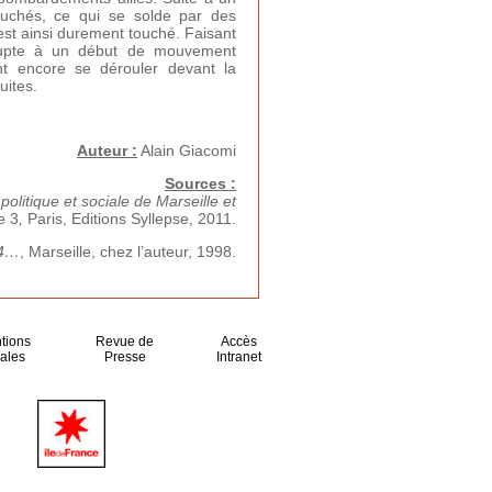
ouchés, ce qui se solde par des
 est ainsi durement touché. Faisant
brupte à un début de mouvement
ent encore se dérouler devant la
uites.
Auteur :
Alain Giacomi
Sources :
olitique et sociale de Marseille et
e 3
,
Paris, Editions Syllepse, 2011.
44…
, Marseille, chez l’auteur, 1998.
tions
Revue de
Accès
ales
Presse
Intranet