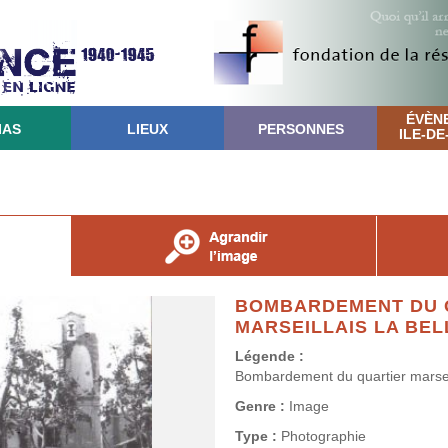
ÉVÈN
IAS
LIEUX
PERSONNES
ILE-D
BOMBARDEMENT DU 
MARSEILLAIS LA BELL
Légende :
Bombardement du quartier marseil
Genre :
Image
Type :
Photographie