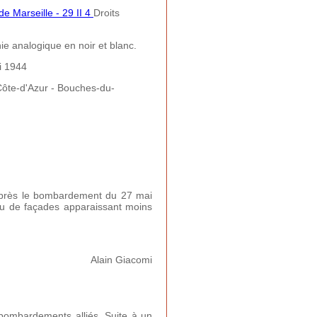
e Marseille - 29 II 4
Droits
e analogique en noir et blanc.
i 1944
ôte-d'Azur - Bouches-du-
e après le bombardement du 27 mai
eu de façades apparaissant moins
Alain Giacomi
s bombardements alliés. Suite à un