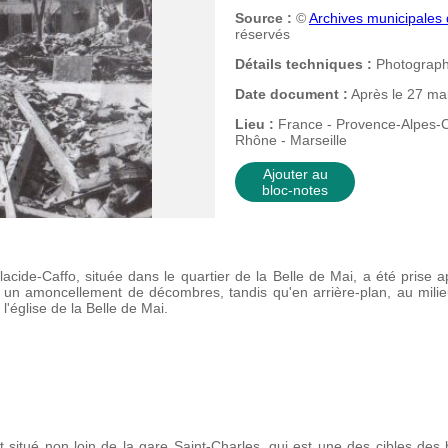
Source :
©
Archives municipales d
réservés
Détails techniques :
Photographi
Date document :
Après le 27 ma
Lieu :
France - Provence-Alpes-C
Rhône - Marseille
Ajouter au
bloc-notes
lacide-Caffo, située dans le quartier de la Belle de Mai, a été pris
 un amoncellement de décombres, tandis qu'en arrière-plan, au mili
 l'église de la Belle de Mai.
t situé non loin de la gare Saint-Charles, qui est une des cibles de