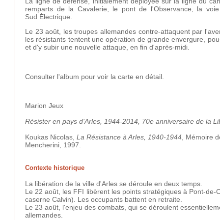
La ligne de défense, initialement déployée sur la ligne du can
remparts de la Cavalerie, le pont de l'Observance, la voie
Sud Électrique.
Le 23 août, les troupes allemandes contre-attaquent par l'av
les résistants tentent une opération de grande envergure, pou
et d'y subir une nouvelle attaque, en fin d'après-midi.
Consulter l'album pour voir la carte en détail.
Marion Jeux
Résister en pays d'Arles, 1944-2014, 70e anniversaire de la Li
Koukas Nicolas,
La Résistance à Arles, 1940-1944
, Mémoire de
Mencherini, 1997.
Contexte historique
La libération de la ville d'Arles se déroule en deux temps.
Le 22 août, les FFI libèrent les points stratégiques à Pont-de-Cr
caserne Calvin). Les occupants battent en retraite.
Le 23 août, l'enjeu des combats, qui se déroulent essentielleme
allemandes.