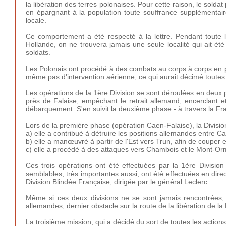
la libération des terres polonaises. Pour cette raison, le sold
en épargnant à la population toute souffrance supplémentaire
locale.
Ce comportement a été respecté à la lettre. Pendant toute l
Hollande, on ne trouvera jamais une seule localité qui ait ét
soldats.
Les Polonais ont procédé à des combats au corps à corps en pl
même pas d'intervention aérienne, ce qui aurait décimé toutes 
Les opérations de la 1ère Division se sont déroulées en deux ph
près de Falaise, empêchant le retrait allemand, encerclant e
débarquement. S'en suivit la deuxième phase - à travers la Fr
Lors de la première phase (opération Caen-Falaise), la Division 
a) elle a contribué à détruire les positions allemandes entre Ca
b) elle a manœuvré à partir de l'Est vers Trun, afin de couper 
c) elle a procédé à des attaques vers Chambois et le Mont-Or
Ces trois opérations ont été effectuées par la 1ère Divisi
semblables, très importantes aussi, ont été effectuées en dire
Division Blindée Française, dirigée par le général Leclerc.
Même si ces deux divisions ne se sont jamais rencontrées, 
allemandes, dernier obstacle sur la route de la libération de la
La troisième mission, qui a décidé du sort de toutes les actions