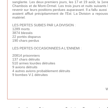
sanglante. Les deux premiers jours, les 17 et 19 août, la 1ere
Chambois et de Mont-Ormel. Les trois jours et nuits suivants 
revenir sur leurs positions perdues auparavant. Il a fallu auss
avaient afflué précipitamment de l'Est. La Division a repou
matériel.
LES PERTES SUBIES PAR LA DIVISION :
1289 morts
3874 blessés
22 portés disparus
190 chars perdus
LES PERTES OCCASIONNEES A L'ENNEMI :
20814 prisonniers
137 chars détruits
510 armes lourdes détruites
9 avions détruits
4 autres avions probablement détruits
9 bombes V-1 détruites
W